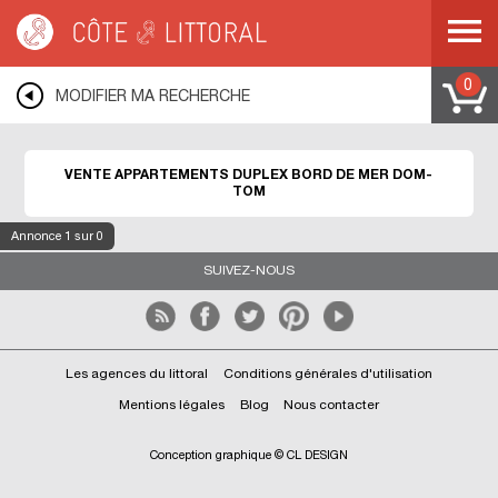
Côte & Littoral
>
Immobilier bord de mer
>
Appartements bord de mer
>
Duplex
>
DOM-TOM
0
MODIFIER MA RECHERCHE
VENTE APPARTEMENTS DUPLEX BORD DE MER DOM-
TOM
Annonce
1
sur 0
SUIVEZ-NOUS
Les agences du littoral
Conditions générales d'utilisation
Mentions légales
Blog
Nous contacter
Conception graphique © CL DESIGN