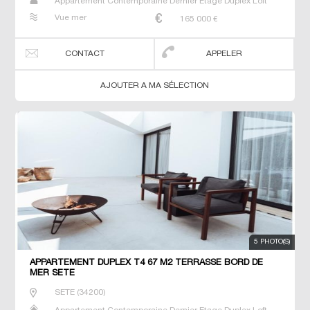
Appartement Contemporaine Dernier Etage Duplex Loft
Neuf Prestige Prestige Studio T2 T3 T4 T5 T6 Triplex
Vue mer
165 000
€
CONTACT
APPELER
AJOUTER A MA SÉLECTION
5 PHOTO(S)
APPARTEMENT DUPLEX T4 67 M2 TERRASSE BORD DE
MER SETE
SETE
(
34200
)