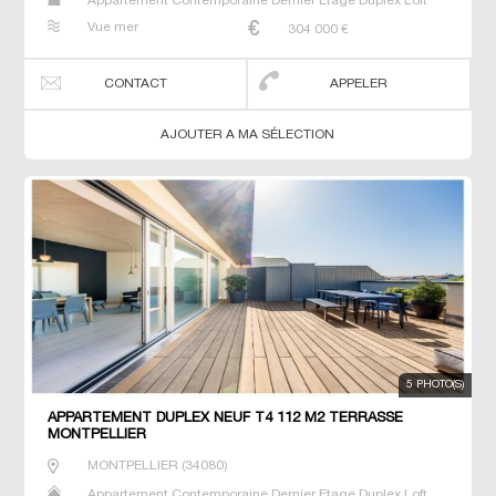
Appartement Contemporaine Dernier Etage Duplex Loft
Neuf Prestige Prestige Studio T2 T3 T4 T5 T6 Triplex
Vue mer
304 000
€
CONTACT
APPELER
AJOUTER A MA SÉLECTION
5 PHOTO(S)
APPARTEMENT DUPLEX NEUF T4 112 M2 TERRASSE
MONTPELLIER
MONTPELLIER
(
34080
)
Appartement Contemporaine Dernier Etage Duplex Loft