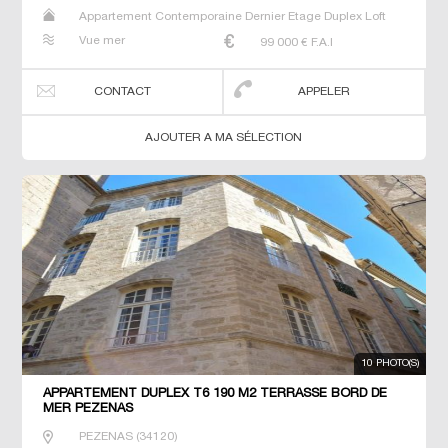
Appartement Contemporaine Dernier Etage Duplex Loft
Neuf Prestige Prestige Studio T2 T3 T4 T5 Triplex
Vue mer
99 000
€ F.A.I
CONTACT
APPELER
AJOUTER A MA SÉLECTION
10 PHOTO(S)
APPARTEMENT DUPLEX T6 190 M2 TERRASSE BORD DE
MER PEZENAS
PEZENAS
(
34120
)