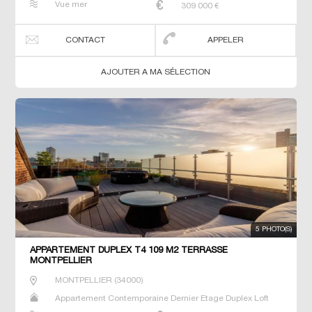
Vue mer
309 000
€
CONTACT
APPELER
AJOUTER A MA SÉLECTION
5 PHOTO(S)
APPARTEMENT DUPLEX T4 109 M2 TERRASSE
MONTPELLIER
MONTPELLIER
(
34000
)
Appartement Contemporaine Dernier Etage Duplex Loft
Neuf Prestige Prestige Studio T2 T3 T4 T5 T6 Triplex