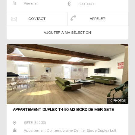
Neuf Prestige Prestige Studio T2 T3 T4 T5 T6 Triplex
Vue mer
390 000
€
CONTACT
APPELER
AJOUTER A MA SÉLECTION
10 PHOTO(S)
APPARTEMENT DUPLEX T4 90 M2 BORD DE MER SETE
SETE
(
34200
)
Appartement Contemporaine Dernier Etage Duplex Loft
Neuf Prestige Prestige Studio T2 T3 T4 T5 T6 Triplex