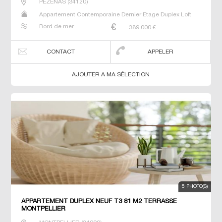
PEZENAS
(
34120
)
Appartement Contemporaine Dernier Etage Duplex Loft
Studio T2 T4 Triplex
Bord de mer
389 000
€
CONTACT
APPELER
AJOUTER A MA SÉLECTION
5 PHOTO(S)
APPARTEMENT DUPLEX NEUF T3 81 M2 TERRASSE
MONTPELLIER