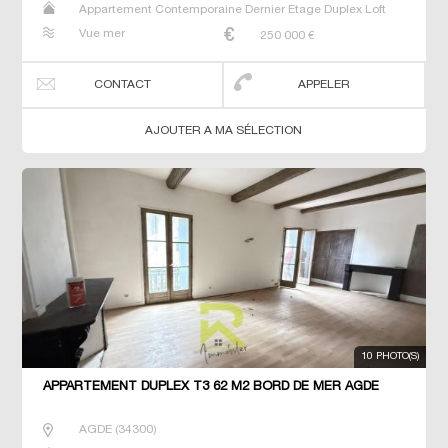
Appartement Contemporaine Dernier Etage Duplex Loft
Neuf Prestige Prestige Studio T2 T3 T4 T5 T6 Triplex
Vue mer
250 000
€
CONTACT
APPELER
AJOUTER A MA SÉLECTION
10 PHOTO(S)
APPARTEMENT DUPLEX T3 62 M2 BORD DE MER AGDE
AGDE
(
34300
)