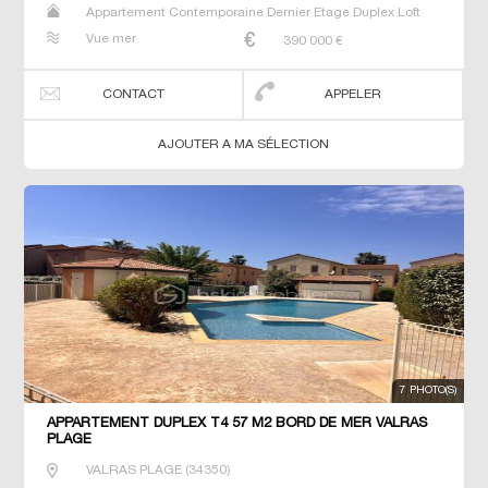
Appartement Contemporaine Dernier Etage Duplex Loft
Neuf Prestige Prestige Studio T2 T3 T4 T5 T6 Triplex
Vue mer
390 000
€
CONTACT
APPELER
AJOUTER A MA SÉLECTION
7 PHOTO(S)
APPARTEMENT DUPLEX T4 57 M2 BORD DE MER VALRAS
PLAGE
VALRAS PLAGE
(
34350
)