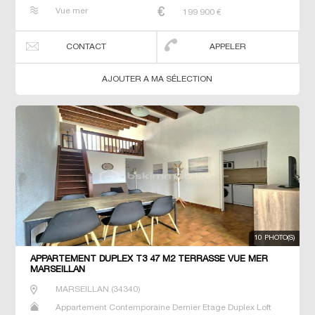
Neuf Prestige Prestige Studio T2 T3 T4 T5 T6 Triplex
Vue mer
199 900
€
CONTACT
APPELER
AJOUTER A MA SÉLECTION
10 PHOTO(S)
APPARTEMENT DUPLEX T3 47 M2 TERRASSE VUE MER
MARSEILLAN
MARSEILLAN
(
34340
)
Appartement Contemporaine Dernier Etage Duplex Loft