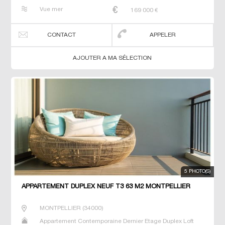
Neuf Prestige Prestige Studio T2 T3 T4 T5 T6 Triplex
Vue mer
169 000
€
CONTACT
APPELER
AJOUTER A MA SÉLECTION
5 PHOTO(S)
APPARTEMENT DUPLEX NEUF T3 63 M2 MONTPELLIER
MONTPELLIER
(
34000
)
Appartement Contemporaine Dernier Etage Duplex Loft