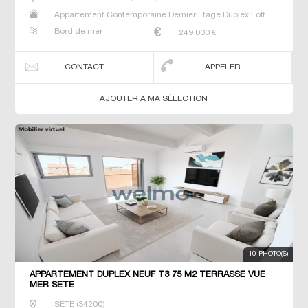
Appartement Contemporaine Dernier Etage Duplex Loft
Neuf Studio T2 T3 T4 Triplex
Bord de mer
249 000
€
CONTACT
APPELER
AJOUTER A MA SÉLECTION
10 PHOTO(S)
APPARTEMENT DUPLEX NEUF T3 75 M2 TERRASSE VUE
MER SETE
SETE
(
34200
)