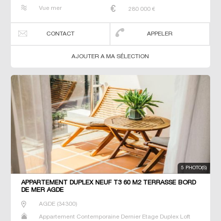
Neuf Prestige Prestige Studio T2 T3 T4 T5 T6 Triplex
Vue mer
280 000
€
CONTACT
APPELER
AJOUTER A MA SÉLECTION
5 PHOTO(S)
APPARTEMENT DUPLEX NEUF T3 60 M2 TERRASSE BORD
DE MER AGDE
AGDE
(
34300
)
Appartement Contemporaine Dernier Etage Duplex Loft