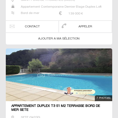
Appartement Contemporaine Dernier Etage Duplex Loft
Neuf Studio T2 T3 T4 Triplex
Bord de mer
139 000
€
CONTACT
APPELER
AJOUTER A MA SÉLECTION
7 PHOTO(S)
APPARTEMENT DUPLEX T3 51 M2 TERRASSE BORD DE
MER SETE
SETE
(
34200
)