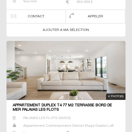
Vue mer
850 000
€
CONTACT
APPELER
AJOUTER A MA SÉLECTION
4 PHOTO(S)
APPARTEMENT DUPLEX T4 77 M2 TERRASSE BORD DE
MER PALAVAS LES FLOTS
PALAVAS LES FLOTS
(
34250
)
Appartement Contemporaine Dernier Etage Duplex Loft
Neuf Prestige Prestige Studio T2 T3 T4 T5 T6 Triplex