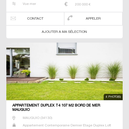
Neuf Prestige Prestige Studio T2 T3 T4 T5 T6 Triplex
Vue mer
200 000
€
CONTACT
APPELER
AJOUTER A MA SÉLECTION
4 PHOTO(S)
APPARTEMENT DUPLEX T4 107 M2 BORD DE MER
MAUGUIO
MAUGUIO
(
34130
)
Appartement Contemporaine Dernier Etage Duplex Loft