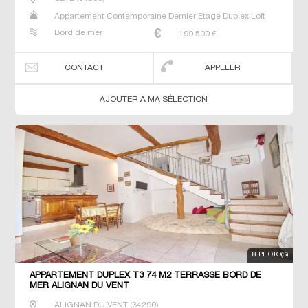
Appartement Contemporaine Dernier Etage Duplex Loft
Neuf Studio T2 T3 T4 Triplex
Bord de mer
199 500
€
CONTACT
APPELER
AJOUTER A MA SÉLECTION
8 PHOTO(S)
APPARTEMENT DUPLEX T3 74 M2 TERRASSE BORD DE
MER ALIGNAN DU VENT
ALIGNAN DU VENT
(
34290
)