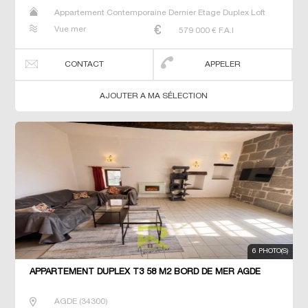
Appartement Contemporaine Dernier Etage Duplex Loft
Neuf Prestige Prestige Studio T2 T3 T4 T5 Triplex
Vue mer
579 000
€ F.A.I
CONTACT
APPELER
AJOUTER A MA SÉLECTION
6 PHOTO(S)
APPARTEMENT DUPLEX T3 58 M2 BORD DE MER AGDE
AGDE
(
34300
)