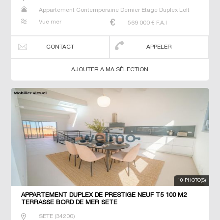
Appartement Contemporaine Dernier Etage Duplex Loft
Neuf Studio T2 T3 T4 Triplex
Vue mer
569 000
€ F.A.I
CONTACT
APPELER
AJOUTER A MA SÉLECTION
10 PHOTO(S)
APPARTEMENT DUPLEX DE PRESTIGE NEUF T5 100 M2
TERRASSE BORD DE MER SETE
SETE
(
34200
)