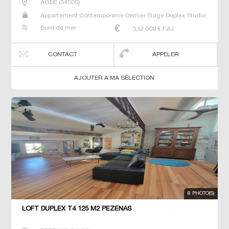
AGDE
(
34300
)
Appartement Contemporaine Dernier Etage Duplex Studio
T2 T4 Triplex
Bord de mer
532 000
€ F.A.I
CONTACT
APPELER
AJOUTER A MA SÉLECTION
8 PHOTO(S)
LOFT DUPLEX T4 125 M2 PEZENAS