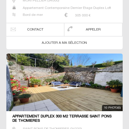
MONTPELLIER
(
34000
)
Appartement Contemporaine Dernier Etage Duplex Loft
Neuf Studio T2 T3 T4 Triplex
Bord de mer
305 000
€
CONTACT
APPELER
AJOUTER A MA SÉLECTION
10 PHOTO(S)
APPARTEMENT DUPLEX 300 M2 TERRASSE SAINT PONS
DE THOMIERES
SAINT PONS DE THOMIERES
(
34220
)