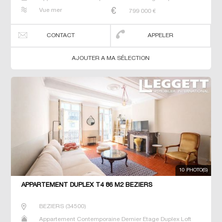
Neuf Prestige Prestige Studio T2 T3 T4 T5 T6 Triplex
Vue mer
799 000
€
CONTACT
APPELER
AJOUTER A MA SÉLECTION
10 PHOTO(S)
APPARTEMENT DUPLEX T4 86 M2 BEZIERS
BEZIERS
(
34500
)
Appartement Contemporaine Dernier Etage Duplex Loft