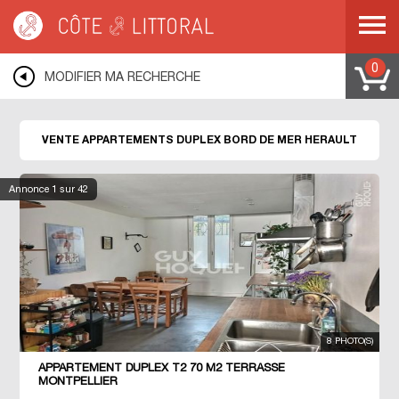
Côte & Littoral
>
Immobilier bord de mer
>
Appartements bord de mer
>
Duplex
>
MEDITERRANEE
>
LANGUEDOC ROUSSILLON
>
HERAULT
0
MODIFIER MA RECHERCHE
VENTE APPARTEMENTS DUPLEX BORD DE MER HERAULT
Annonce
1
sur 42
8 PHOTO(S)
APPARTEMENT DUPLEX T2 70 M2 TERRASSE
MONTPELLIER