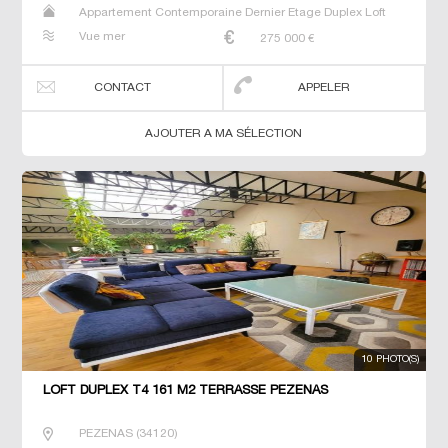
Appartement Contemporaine Dernier Etage Duplex Loft
Neuf Prestige Prestige Studio T2 T3 T4 T5 T6 Triplex
Vue mer
275 000
€
CONTACT
APPELER
AJOUTER A MA SÉLECTION
10 PHOTO(S)
LOFT DUPLEX T4 161 M2 TERRASSE PEZENAS
PEZENAS
(
34120
)