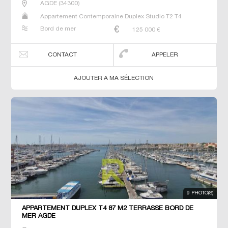
AGDE
(
34300
)
Appartement Contemporaine Duplex Studio T2 T4
Bord de mer
125 000
€
CONTACT
APPELER
AJOUTER A MA SÉLECTION
9 PHOTO(S)
APPARTEMENT DUPLEX T4 87 M2 TERRASSE BORD DE
MER AGDE