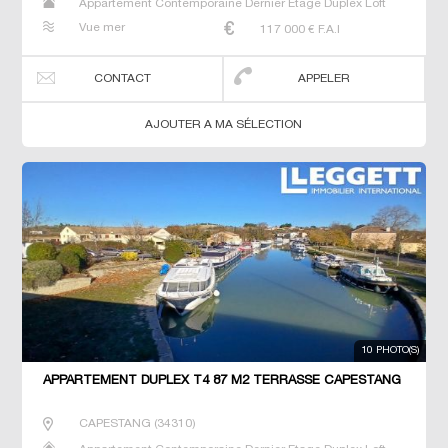
Appartement Contemporaine Dernier Etage Duplex Loft
Neuf Prestige Prestige Studio T2 T3 T4 T5 T6 Triplex
Vue mer
117 000
€ F.A.I
CONTACT
APPELER
AJOUTER A MA SÉLECTION
10 PHOTO(S)
APPARTEMENT DUPLEX T4 87 M2 TERRASSE CAPESTANG
CAPESTANG
(
34310
)