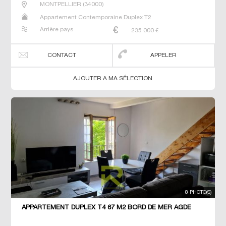
MONTPELLIER
(
34000
)
Appartement Contemporaine Duplex T2
Arrière pays
235 000
€
CONTACT
APPELER
AJOUTER A MA SÉLECTION
8 PHOTO(S)
APPARTEMENT DUPLEX T4 67 M2 BORD DE MER AGDE