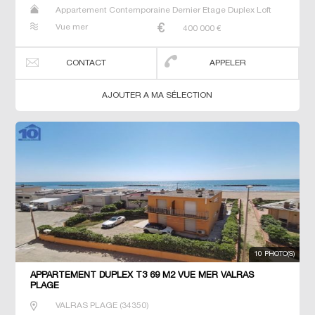
Appartement Contemporaine Dernier Etage Duplex Loft
Neuf Prestige Prestige Studio T2 T3 T4 T5 T6 Triplex
Vue mer
400 000
€
CONTACT
APPELER
AJOUTER A MA SÉLECTION
10 PHOTO(S)
APPARTEMENT DUPLEX T3 69 M2 VUE MER VALRAS
PLAGE
VALRAS PLAGE
(
34350
)