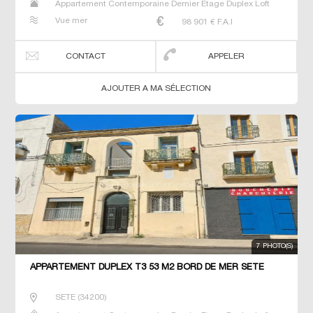
Appartement Contemporaine Dernier Etage Duplex Loft
Neuf Prestige Prestige Studio T2 T3 T4 T5 T6 Triplex
Vue mer
98 901
€ F.A.I
CONTACT
APPELER
AJOUTER A MA SÉLECTION
7 PHOTO(S)
APPARTEMENT DUPLEX T3 53 M2 BORD DE MER SETE
SETE
(
34200
)