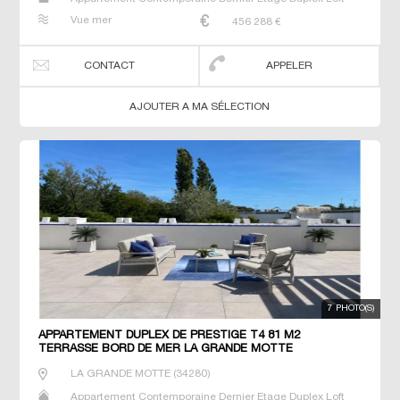
Neuf Prestige Prestige Studio T2 T3 T4 T5 T6 Triplex
Vue mer
456 288
€
CONTACT
APPELER
AJOUTER A MA SÉLECTION
7 PHOTO(S)
APPARTEMENT DUPLEX DE PRESTIGE T4 81 M2
TERRASSE BORD DE MER LA GRANDE MOTTE
LA GRANDE MOTTE
(
34280
)
Appartement Contemporaine Dernier Etage Duplex Loft