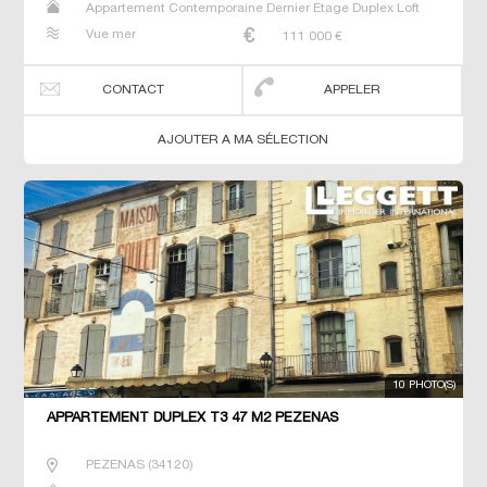
Appartement Contemporaine Dernier Etage Duplex Loft
Neuf Prestige Prestige Studio T2 T3 T4 T5 T6 Triplex
Vue mer
111 000
€
CONTACT
APPELER
AJOUTER A MA SÉLECTION
10 PHOTO(S)
APPARTEMENT DUPLEX T3 47 M2 PEZENAS
PEZENAS
(
34120
)