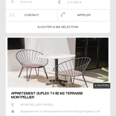
Vue mer
215 000
€
CONTACT
APPELER
AJOUTER A MA SÉLECTION
4 PHOTO(S)
APPARTEMENT DUPLEX T4 82 M2 TERRASSE
MONTPELLIER
MONTPELLIER
(
34000
)
Appartement Contemporaine Dernier Etage Duplex Loft
Neuf Prestige Prestige Studio T2 T3 T4 T5 T6 Triplex