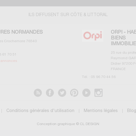
ILS DIFFUSENT SUR CÔTE & LITTORAL
RES NORMANDES
ORPI - HA
BIENS
les Crochemore
76540
IMMOBILI
25 rue du prof
3 61 70 51
Raymond GAR
s annonces
Didier
97200
F
FRANCE
Tél. :
05 96 70 44 56
Voir les annonces
Conditions générales d'utilisation
Mentions légales
Blo
Conception graphique © CL DESIGN