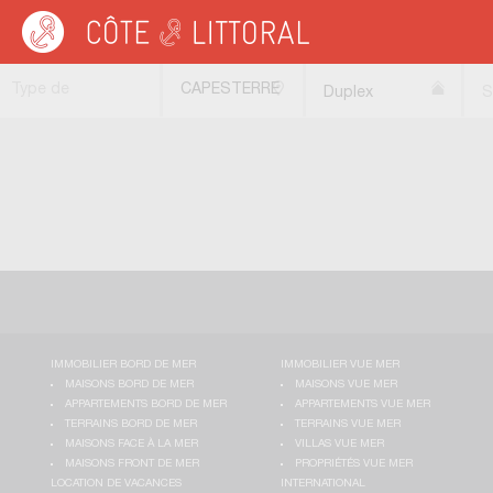
Côte & Littoral
>
Immobilier bord de mer
>
Appartements bord de mer
>
Duplex
Type de
CAPESTERRE
Duplex
S
transaction
BELLE EAU
(97130)
IMMOBILIER BORD DE MER
IMMOBILIER VUE MER
MAISONS BORD DE MER
MAISONS VUE MER
APPARTEMENTS BORD DE MER
APPARTEMENTS VUE MER
TERRAINS BORD DE MER
TERRAINS VUE MER
MAISONS FACE À LA MER
VILLAS VUE MER
MAISONS FRONT DE MER
PROPRIÉTÉS VUE MER
LOCATION DE VACANCES
INTERNATIONAL