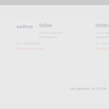
SAËNA
DEMEU
44500
LA BAULE
1 Rue Ju
ESCOUBLAC
VALMONT
Tél. :
0603405598
Tél. :
09 8
Voir les annonces
Voir le
Les agences du littoral