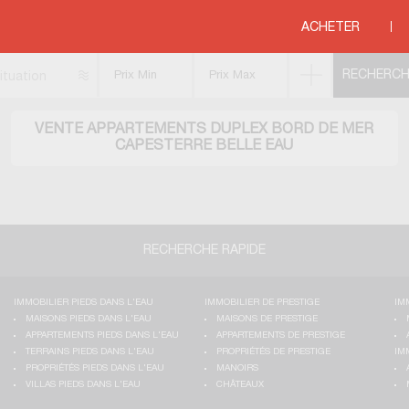
>
DOM-TOM
>
MAYOTTE
>
CAPESTERRE BELLE EAU
ACHETER
ituation
VENTE APPARTEMENTS DUPLEX BORD DE MER
CAPESTERRE BELLE EAU
RECHERCHE RAPIDE
IMMOBILIER PIEDS DANS L'EAU
IMMOBILIER DE PRESTIGE
IM
MAISONS PIEDS DANS L'EAU
MAISONS DE PRESTIGE
APPARTEMENTS PIEDS DANS L'EAU
APPARTEMENTS DE PRESTIGE
TERRAINS PIEDS DANS L'EAU
PROPRIÉTÉS DE PRESTIGE
IM
PROPRIÉTÉS PIEDS DANS L'EAU
MANOIRS
VILLAS PIEDS DANS L'EAU
CHÂTEAUX