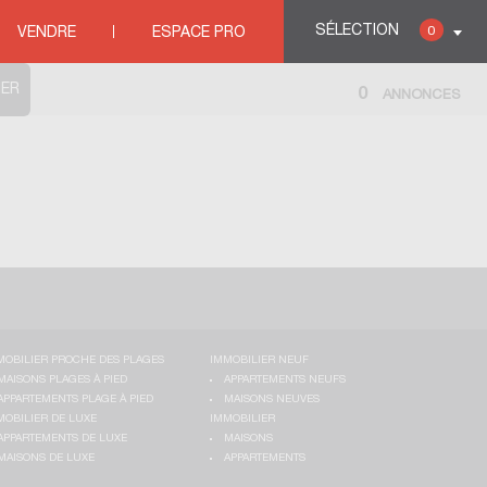
SÉLECTION
0
VENDRE
ESPACE PRO
0
ANNONCES
MOBILIER PROCHE DES PLAGES
IMMOBILIER NEUF
MAISONS PLAGES À PIED
APPARTEMENTS NEUFS
APPARTEMENTS PLAGE À PIED
MAISONS NEUVES
MOBILIER DE LUXE
IMMOBILIER
APPARTEMENTS DE LUXE
MAISONS
MAISONS DE LUXE
APPARTEMENTS