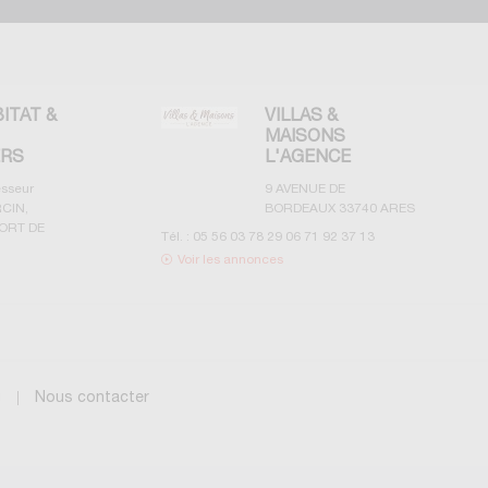
BITAT &
VILLAS &
MAISONS
ERS
L'AGENCE
esseur
9 AVENUE DE
CIN,
BORDEAUX
33740
ARES
ORT DE
Tél. :
05 56 03 78 29 06 71 92 37 13
Voir les annonces
g
Nous contacter