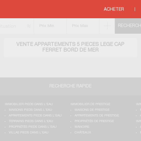
ments 5 pièces
>
COTE ATLANTIQUE
>
AQUITAINE
>
GIRONDE
>
LEGE CAP FE
ACHETER
ituation
VENTE APPARTEMENTS 5 PIECES LEGE CAP
FERRET BORD DE MER
RECHERCHE RAPIDE
IMMOBILIER PIEDS DANS L'EAU
IMMOBILIER DE PRESTIGE
IM
MAISONS PIEDS DANS L'EAU
MAISONS DE PRESTIGE
APPARTEMENTS PIEDS DANS L'EAU
APPARTEMENTS DE PRESTIGE
TERRAINS PIEDS DANS L'EAU
PROPRIÉTÉS DE PRESTIGE
IM
PROPRIÉTÉS PIEDS DANS L'EAU
MANOIRS
VILLAS PIEDS DANS L'EAU
CHÂTEAUX