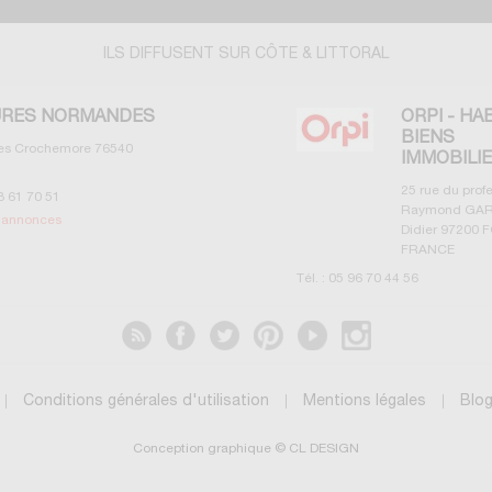
ILS DIFFUSENT SUR CÔTE & LITTORAL
RES NORMANDES
ORPI - HA
BIENS
les Crochemore
76540
IMMOBILI
25 rue du prof
3 61 70 51
Raymond GAR
s annonces
Didier
97200
F
FRANCE
Tél. :
05 96 70 44 56
Voir les annonces
Conditions générales d'utilisation
Mentions légales
Blo
Conception graphique © CL DESIGN