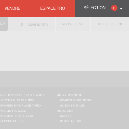
RRET
SÉLECTION
0
VENDRE
ESPACE PRO
AFFINER PAR
SUGGESTIONS
0
ANNONCES
MOBILIER PROCHE DES PLAGES
IMMOBILIER NEUF
MAISONS PLAGES À PIED
APPARTEMENTS NEUFS
APPARTEMENTS PLAGE À PIED
MAISONS NEUVES
MOBILIER DE LUXE
IMMOBILIER
APPARTEMENTS DE LUXE
MAISONS
MAISONS DE LUXE
APPARTEMENTS