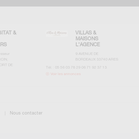
BITAT &
VILLAS &
MAISONS
ERS
L'AGENCE
esseur
9 AVENUE DE
CIN,
BORDEAUX
33740
ARES
ORT DE
Tél. :
05 56 03 78 29 06 71 92 37 13
Voir les annonces
g
Nous contacter