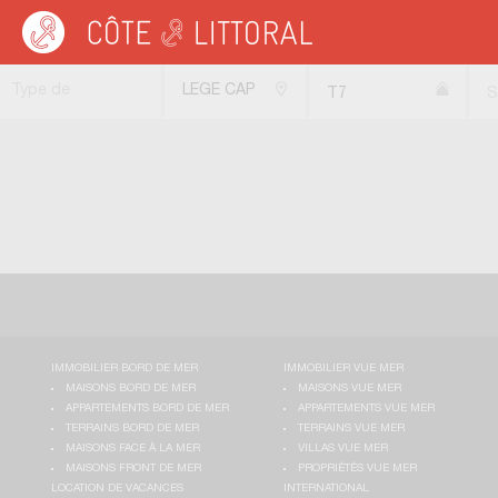
Côte & Littoral
>
Immobilier bord de mer
>
Appartements bord de mer
>
Apparte
Type de
LEGE CAP
T7
S
transaction
FERRET
(33950)
IMMOBILIER BORD DE MER
IMMOBILIER VUE MER
MAISONS BORD DE MER
MAISONS VUE MER
APPARTEMENTS BORD DE MER
APPARTEMENTS VUE MER
TERRAINS BORD DE MER
TERRAINS VUE MER
MAISONS FACE À LA MER
VILLAS VUE MER
MAISONS FRONT DE MER
PROPRIÉTÉS VUE MER
LOCATION DE VACANCES
INTERNATIONAL