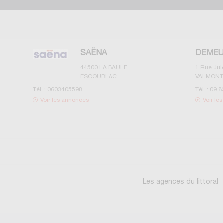
SAËNA
DEMEU
44500
LA BAULE
1 Rue Ju
ESCOUBLAC
VALMONT
Tél. :
0603405598
Tél. :
09 8
Voir les annonces
Voir le
Les agences du littoral