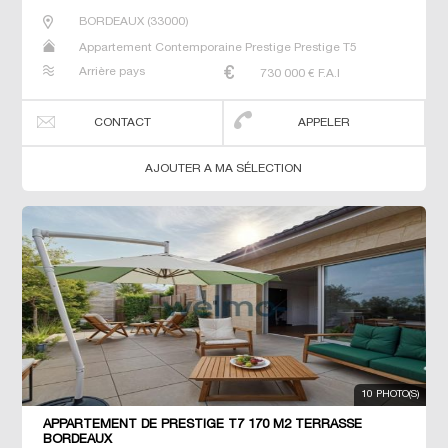
BORDEAUX
(
33000
)
Appartement Contemporaine Prestige Prestige T5
Arrière pays
730 000
€ F.A.I
CONTACT
APPELER
AJOUTER A MA SÉLECTION
10 PHOTO(S)
APPARTEMENT DE PRESTIGE T7 170 M2 TERRASSE
BORDEAUX