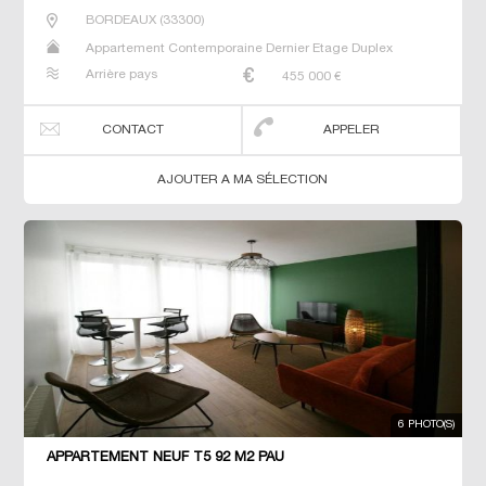
BORDEAUX
(
33300
)
Appartement Contemporaine Dernier Etage Duplex
Prestige Prestige T5 T7
Arrière pays
455 000
€
CONTACT
APPELER
AJOUTER A MA SÉLECTION
6 PHOTO(S)
APPARTEMENT NEUF T5 92 M2 PAU