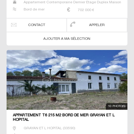
Appartement Contemporaine Dernier Etage Duplex Maison
Neuf Prestige Prestige T5 T6 T7
Bord de mer
702 000
€
CONTACT
APPELER
AJOUTER A MA SÉLECTION
10 PHOTO(S)
APPARTEMENT T6 215 M2 BORD DE MER GRAYAN ET L
HOPITAL
GRAYAN ET L HOPITAL
(
33590
)