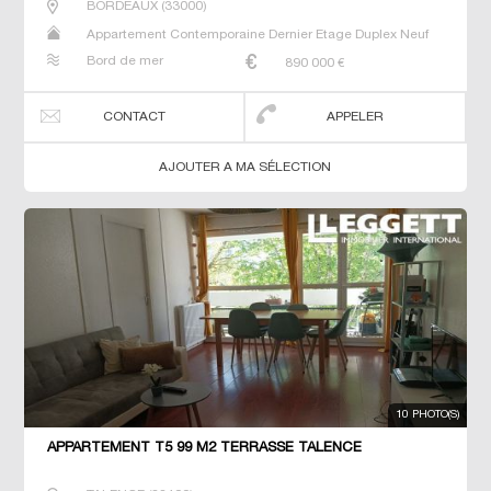
BORDEAUX
(
33000
)
Appartement Contemporaine Dernier Etage Duplex Neuf
Prestige Prestige T5 T6 T7
Bord de mer
890 000
€
CONTACT
APPELER
AJOUTER A MA SÉLECTION
10 PHOTO(S)
APPARTEMENT T5 99 M2 TERRASSE TALENCE