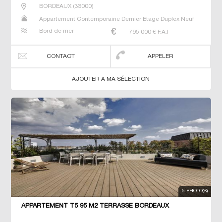
BORDEAUX
(
33000
)
Appartement Contemporaine Dernier Etage Duplex Neuf
Prestige Prestige T5 T6 T7
Bord de mer
795 000
€ F.A.I
CONTACT
APPELER
AJOUTER A MA SÉLECTION
5 PHOTO(S)
APPARTEMENT T5 95 M2 TERRASSE BORDEAUX