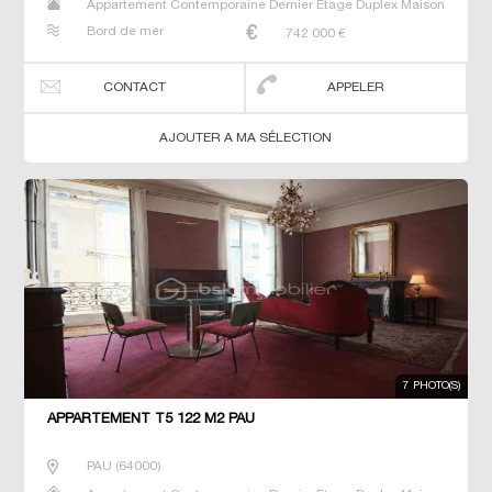
Appartement Contemporaine Dernier Etage Duplex Maison
Neuf Prestige Prestige T5 T6 T7 Villa
Bord de mer
742 000
€
CONTACT
APPELER
AJOUTER A MA SÉLECTION
7 PHOTO(S)
APPARTEMENT T5 122 M2 PAU
PAU
(
64000
)