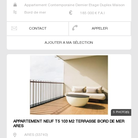
Appartement Contemporaine Dernier Etage Duplex Maison
Neuf Prestige Prestige T5 T6 T7
Bord de mer
185 000
€ F.A.I
CONTACT
APPELER
AJOUTER A MA SÉLECTION
5 PHOTO(S)
APPARTEMENT NEUF T5 103 M2 TERRASSE BORD DE MER
ARES
ARES
(
33740
)