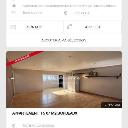
Appartement Contemporaine Dernier Etage Duplex Maison
Neuf Prestige Prestige T5 T6 T7
Bord de mer
729 000
€
CONTACT
APPELER
AJOUTER A MA SÉLECTION
10 PHOTO(S)
APPARTEMENT T5 87 M2 BORDEAUX
BORDEAUX
(
33000
)