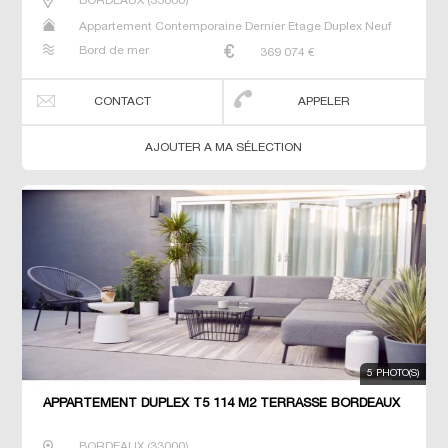
BORDEAUX
(
33000
)
Appartement Contemporaine Dernier Etage Duplex Neuf
Prestige Prestige T5 T6 T7
Bord de mer
369 074
€
CONTACT
APPELER
AJOUTER A MA SÉLECTION
5 PHOTO(S)
APPARTEMENT DUPLEX T5 114 M2 TERRASSE BORDEAUX
BORDEAUX
(
33000
)