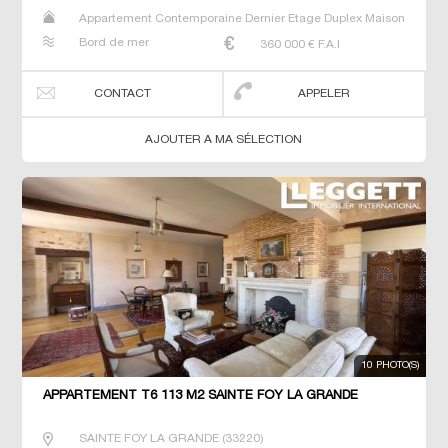
Appartement Contemporaine Dernier Etage Duplex Maison
Neuf Prestige Prestige T5 T6 T7
Bord de mer
360 000
€ F.A.I
CONTACT
APPELER
AJOUTER A MA SÉLECTION
10 PHOTO(S)
APPARTEMENT T6 113 M2 SAINTE FOY LA GRANDE
SAINTE FOY LA GRANDE
(
33220
)