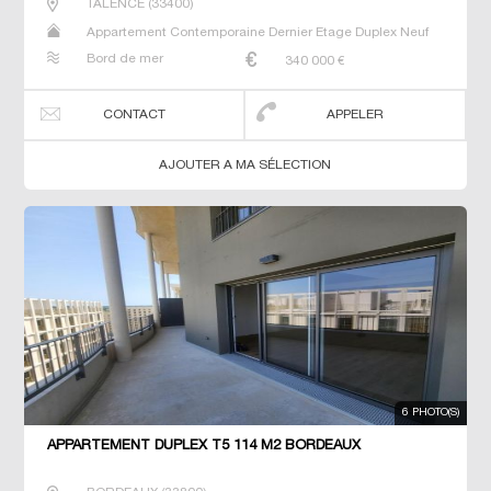
TALENCE
(
33400
)
Appartement Contemporaine Dernier Etage Duplex Neuf
Prestige Prestige T5 T6 T7
Bord de mer
340 000
€
CONTACT
APPELER
AJOUTER A MA SÉLECTION
6 PHOTO(S)
APPARTEMENT DUPLEX T5 114 M2 BORDEAUX