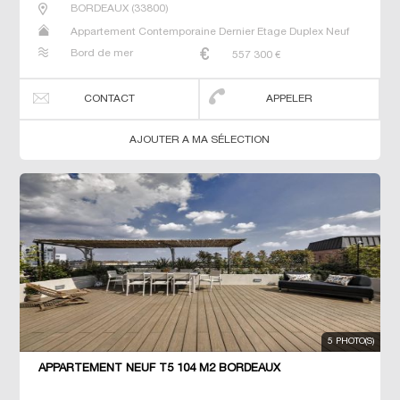
BORDEAUX
(
33800
)
Appartement Contemporaine Dernier Etage Duplex Neuf
Prestige Prestige T5 T6 T7
Bord de mer
557 300
€
CONTACT
APPELER
AJOUTER A MA SÉLECTION
5 PHOTO(S)
APPARTEMENT NEUF T5 104 M2 BORDEAUX