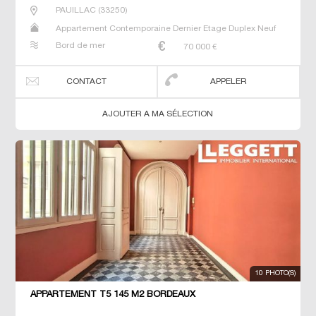
PAUILLAC
(
33250
)
Appartement Contemporaine Dernier Etage Duplex Neuf
Prestige Prestige T5 T6 T7
Bord de mer
70 000
€
CONTACT
APPELER
AJOUTER A MA SÉLECTION
10 PHOTO(S)
APPARTEMENT T5 145 M2 BORDEAUX