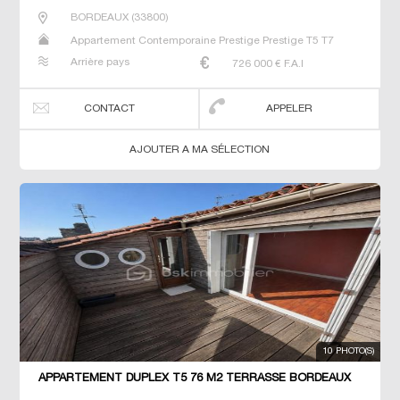
BORDEAUX
(
33800
)
Appartement Contemporaine Prestige Prestige T5 T7
Arrière pays
726 000
€ F.A.I
CONTACT
APPELER
AJOUTER A MA SÉLECTION
10 PHOTO(S)
APPARTEMENT DUPLEX T5 76 M2 TERRASSE BORDEAUX