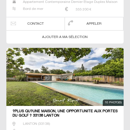
Appartement Contemporaine Dernier Etage Duplex Maison
Neuf Prestige Prestige T5 T6 T7
Bord de mer
333 200
€
CONTACT
APPELER
AJOUTER A MA SÉLECTION
10 PHOTO(S)
?PLUS QU?UNE MAISON, UNE OPPORTUNITÉ AUX PORTES
DU GOLF ? 33138 LANTON
LANTON
(
33138
)