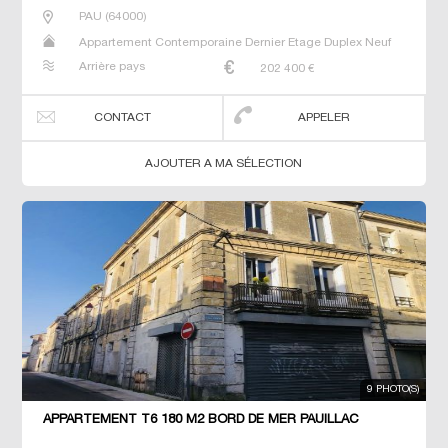
PAU
(
64000
)
Appartement Contemporaine Dernier Etage Duplex Neuf
Prestige Prestige T5 T7
Arrière pays
202 400
€
CONTACT
APPELER
AJOUTER A MA SÉLECTION
9 PHOTO(S)
APPARTEMENT T6 180 M2 BORD DE MER PAUILLAC