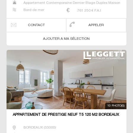
Appartement Contemporaine Dernier Etage Duplex Maison
Neuf Prestige Prestige T5 T6 T7
Bord de mer
761 250
€ F.A.I
CONTACT
APPELER
AJOUTER A MA SÉLECTION
10 PHOTO(S)
APPARTEMENT DE PRESTIGE NEUF T5 120 M2 BORDEAUX
BORDEAUX
(
33000
)