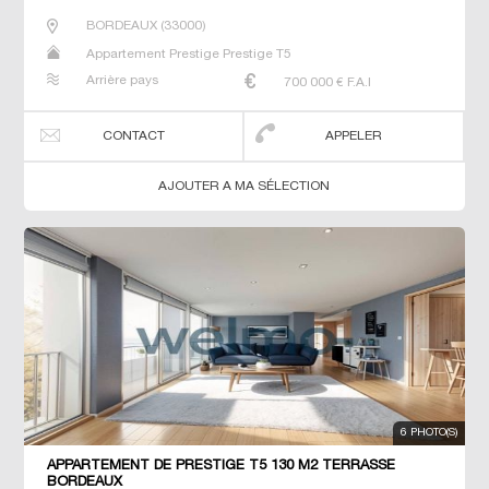
BORDEAUX
(
33000
)
Appartement Prestige Prestige T5
Arrière pays
700 000
€ F.A.I
CONTACT
APPELER
AJOUTER A MA SÉLECTION
6 PHOTO(S)
APPARTEMENT DE PRESTIGE T5 130 M2 TERRASSE
BORDEAUX