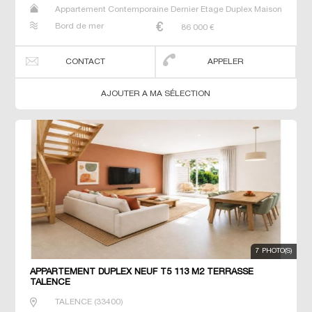
Appartement Contemporaine Dernier Etage Duplex Maison
Neuf Prestige Prestige T5 T6 T7
Bord de mer
86 000
€
CONTACT
APPELER
AJOUTER A MA SÉLECTION
7 PHOTO(S)
APPARTEMENT DUPLEX NEUF T5 113 M2 TERRASSE
TALENCE
TALENCE
(
33400
)