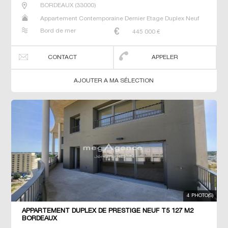
BORDEAUX
(
33000
)
Appartement Contemporaine Dernier Etage Duplex Neuf
Prestige Prestige T5 T6 T7
Bord de mer
445 000
€
CONTACT
APPELER
AJOUTER A MA SÉLECTION
4 PHOTO(S)
APPARTEMENT DUPLEX DE PRESTIGE NEUF T5 127 M2
BORDEAUX