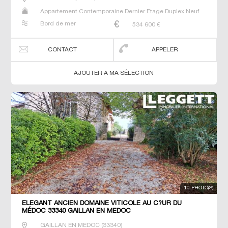
Appartement Contemporaine Dernier Etage Duplex Neuf
Prestige Prestige T5 T6 T7
Bord de mer
534 600
€
CONTACT
APPELER
AJOUTER A MA SÉLECTION
10 PHOTO(S)
ÉLÉGANT ANCIEN DOMAINE VITICOLE AU C?UR DU
MÉDOC 33340 GAILLAN EN MEDOC
GAILLAN EN MEDOC
(
33340
)