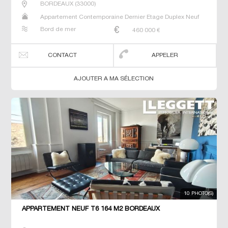
BORDEAUX
(
33000
)
Appartement Contemporaine Dernier Etage Duplex Neuf
Prestige Prestige T5 T6 T7
Bord de mer
460 000
€
CONTACT
APPELER
AJOUTER A MA SÉLECTION
10 PHOTO(S)
APPARTEMENT NEUF T6 164 M2 BORDEAUX