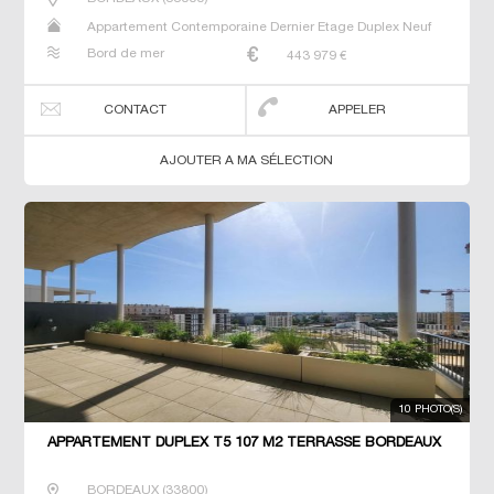
Appartement Contemporaine Dernier Etage Duplex Neuf
Prestige Prestige T5 T6 T7
Bord de mer
443 979
€
CONTACT
APPELER
AJOUTER A MA SÉLECTION
10 PHOTO(S)
APPARTEMENT DUPLEX T5 107 M2 TERRASSE BORDEAUX
BORDEAUX
(
33800
)