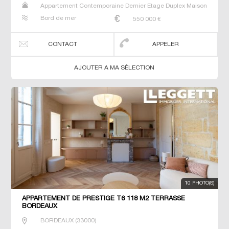
Appartement Contemporaine Dernier Etage Duplex Maison
Neuf Prestige Prestige T5 T6 T7
Bord de mer
550 000
€
CONTACT
APPELER
AJOUTER A MA SÉLECTION
10 PHOTO(S)
APPARTEMENT DE PRESTIGE T6 118 M2 TERRASSE
BORDEAUX
BORDEAUX
(
33000
)