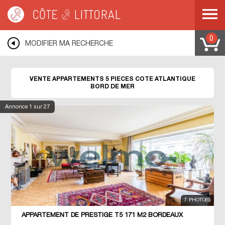
Côte & Littoral
>
Immobilier bord de mer
>
Appartements bord de mer
>
Appartements 5 pièces
>
COTE ATLANTIQUE
0
MODIFIER MA RECHERCHE
VENTE APPARTEMENTS 5 PIECES COTE ATLANTIQUE
BORD DE MER
Annonce
1
sur 27
7 PHOTO(S)
APPARTEMENT DE PRESTIGE T5 171 M2 BORDEAUX