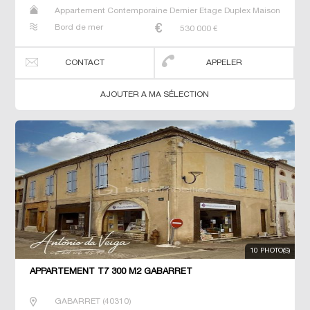
Appartement Contemporaine Dernier Etage Duplex Maison
Neuf Prestige Prestige T5 T6 T7
Bord de mer
530 000
€
CONTACT
APPELER
AJOUTER A MA SÉLECTION
10 PHOTO(S)
APPARTEMENT T7 300 M2 GABARRET
GABARRET
(
40310
)