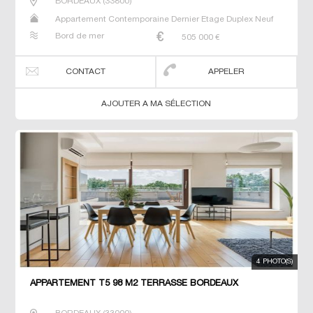
BORDEAUX
(
33800
)
Appartement Contemporaine Dernier Etage Duplex Neuf
Prestige Prestige T5 T6 T7
Bord de mer
505 000
€
CONTACT
APPELER
AJOUTER A MA SÉLECTION
4 PHOTO(S)
APPARTEMENT T5 98 M2 TERRASSE BORDEAUX