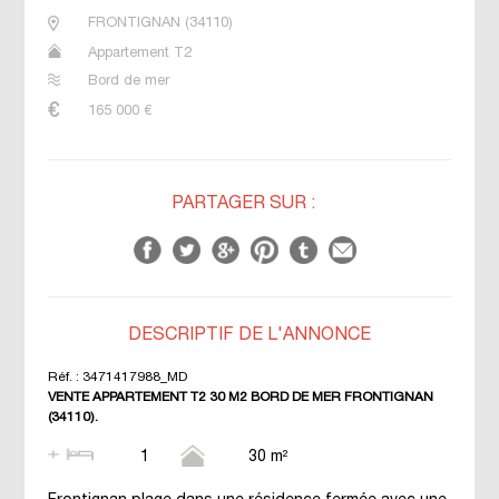
FRONTIGNAN
(
34110
)
Appartement T2
Bord de mer
165 000
€
PARTAGER SUR :
DESCRIPTIF DE L'ANNONCE
Réf. :
3471417988_MD
VENTE APPARTEMENT T2 30 M2 BORD DE MER FRONTIGNAN
(34110).
1
30 m²