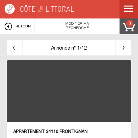
Côte & Littoral
>
Immobilier bord de mer
>
MEDITERRANEE
>
LANGUEDOC
ROUSSILLON
>
HERAULT
>
FRONTIGNAN
>
APPARTEMENT T2 30 M2 BORD
DE MER FRONTIGNAN
MODIFIER MA
0
RETOUR
RECHERCHE
Annonce n° 1/12
APPARTEMENT 34110 FRONTIGNAN