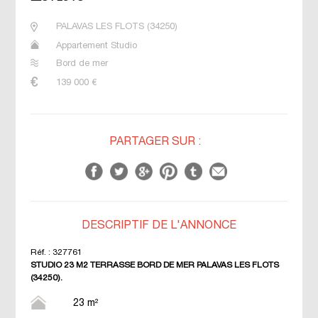
PALAVAS LES FLOTS
(
34250
)
Appartement Studio
Bord de mer
139 000
€
PARTAGER SUR :
DESCRIPTIF DE L'ANNONCE
Réf. :
327761
STUDIO 23 M2 TERRASSE BORD DE MER PALAVAS LES FLOTS
(34250).
23 m²