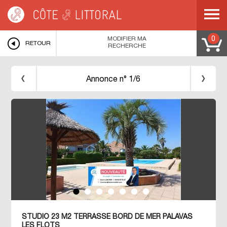
Côte & Littoral
>
Immobilier bord de mer
>
MEDITERRANEE
>
LANGUEDOC
ROUSSILLON
>
HERAULT
>
PALAVAS LES FLOTS
>
STUDIO 23 M2 TERRASSE
BORD DE MER PALAVAS LES FLOTS
MODIFIER MA
0
RETOUR
RECHERCHE
Annonce n° 1/6
STUDIO 23 M2 TERRASSE BORD DE MER PALAVAS
LES FLOTS