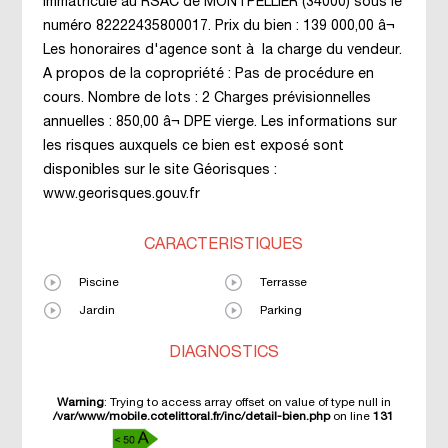
immatriculé au RSAC de MONTPELLIER (34000) sous le
numéro 82222435800017. Prix du bien : 139 000,00 â¬
Les honoraires d'agence sont à la charge du vendeur.
A propos de la copropriété : Pas de procédure en
cours. Nombre de lots : 2 Charges prévisionnelles
annuelles : 850,00 â¬ DPE vierge. Les informations sur
les risques auxquels ce bien est exposé sont
disponibles sur le site Géorisques :
www.georisques.gouv.fr
CARACTÉRISTIQUES
Piscine
Terrasse
Jardin
Parking
DIAGNOSTICS
Warning
: Trying to access array offset on value of type null in
/var/www/mobile.cotelittoral.fr/inc/detail-bien.php
on line
131