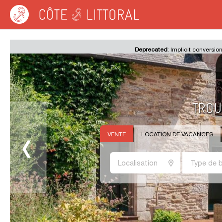
Côte & Littoral
Deprecated
: Implicit conversion
VENTE
LOCATION DE VACANCES
Localisation
Type de b