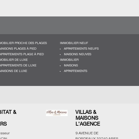
MOBILIER PROCHE DES PLAGES
IMMOBILIER NEUF
MAISONS PLAGES À PIED
APPARTEMENTS NEUFS
APPARTEMENTS PLAGE À PIED
MAISONS NEUVES
MOBILIER DE LUXE
IMMOBILIER
APPARTEMENTS DE LUXE
MAISONS
MAISONS DE LUXE
APPARTEMENTS
BITAT &
VILLAS &
MAISONS
ERS
L'AGENCE
esseur
9 AVENUE DE
CIN,
BORDEAUX
33740
ARES