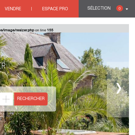
SÉLECTION
0
VENDRE
ESPACE PRO
es/image/resizer.php
on line
155