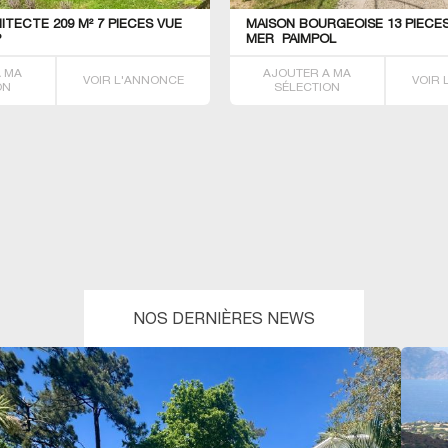
HITECTE 209 M² 7 PIECES VUE
MAISON BOURGEOISE 13 PIECES
P
MER PAIMPOL
A MA
AJOUTER A MA
VOIR L'ANNONCE
VOIR
ON
SÉLECTION
NOS DERNIÈRES NEWS