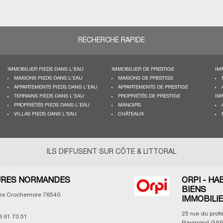
RECHERCHE RAPIDE
IMMOBILIER PIEDS DANS L'EAU
IMMOBILIER DE PRESTIGE
IM
MAISONS PIEDS DANS L'EAU
MAISONS DE PRESTIGE
APPARTEMENTS PIEDS DANS L'EAU
APPARTEMENTS DE PRESTIGE
TERRAINS PIEDS DANS L'EAU
PROPRIÉTÉS DE PRESTIGE
IM
PROPRIÉTÉS PIEDS DANS L'EAU
MANOIRS
VILLAS PIEDS DANS L'EAU
CHÂTEAUX
ILS DIFFUSENT SUR CÔTE & LITTORAL
RES NORMANDES
ORPI - HA
BIENS
les Crochemore
76540
IMMOBILI
25 rue du prof
3 61 70 51
Raymond GAR