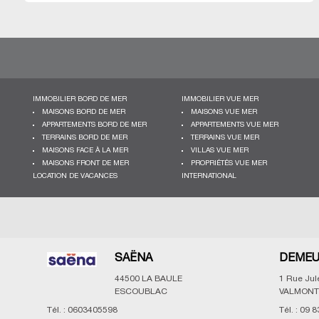
IMMOBILIER BORD DE MER
IMMOBILIER VUE MER
MAISONS BORD DE MER
MAISONS VUE MER
APPARTEMENTS BORD DE MER
APPARTEMENTS VUE MER
TERRAINS BORD DE MER
TERRAINS VUE MER
MAISONS FACE À LA MER
VILLAS VUE MER
MAISONS FRONT DE MER
PROPRIÉTÉS VUE MER
LOCATION DE VACANCES
INTERNATIONAL
SAËNA
DEMEU
44500
LA BAULE
1 Rue Ju
ESCOUBLAC
VALMONT
Tél. :
0603405598
Tél. :
09 8