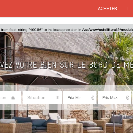
ACHETER
 from float-string "490.56" to int loses precision in
/var/www/cotelittoral.fr/modul
ien
Situation