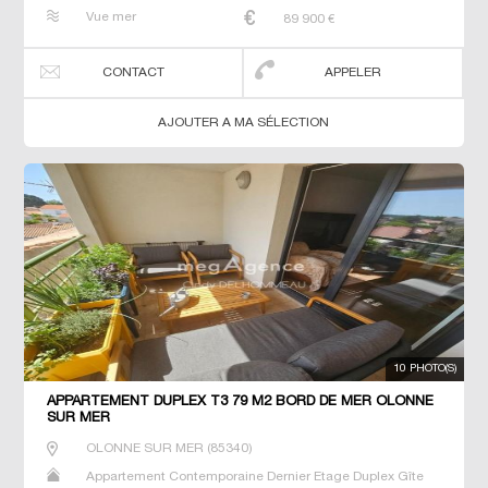
Maison Maison de maitre Neuf Prestige Prestige Studio T2
Vue mer
89 900
€
T3 T4 Villa
CONTACT
APPELER
AJOUTER A MA SÉLECTION
10 PHOTO(S)
APPARTEMENT DUPLEX T3 79 M2 BORD DE MER OLONNE
SUR MER
OLONNE SUR MER
(
85340
)
Appartement Contemporaine Dernier Etage Duplex Gîte