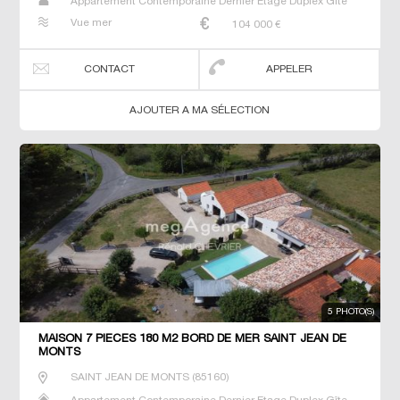
Appartement Contemporaine Dernier Etage Duplex Gîte
Maison Maison de maitre Neuf Prestige Prestige Studio T2
Vue mer
104 000
€
T3 T4 Villa
CONTACT
APPELER
AJOUTER A MA SÉLECTION
5 PHOTO(S)
MAISON 7 PIECES 180 M2 BORD DE MER SAINT JEAN DE
MONTS
SAINT JEAN DE MONTS
(
85160
)