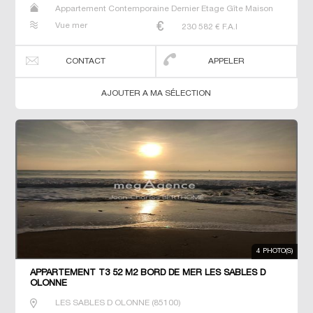
Appartement Contemporaine Dernier Etage Gîte Maison
Maison de maitre Neuf T2 T3
Vue mer
230 582
€ F.A.I
CONTACT
APPELER
AJOUTER A MA SÉLECTION
4 PHOTO(S)
APPARTEMENT T3 52 M2 BORD DE MER LES SABLES D
OLONNE
LES SABLES D OLONNE
(
85100
)