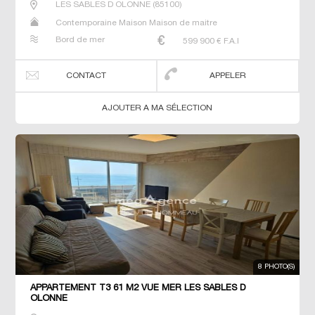
LES SABLES D OLONNE
(
85100
)
Contemporaine Maison Maison de maitre
Bord de mer
599 900
€ F.A.I
CONTACT
APPELER
AJOUTER A MA SÉLECTION
8 PHOTO(S)
APPARTEMENT T3 61 M2 VUE MER LES SABLES D
OLONNE