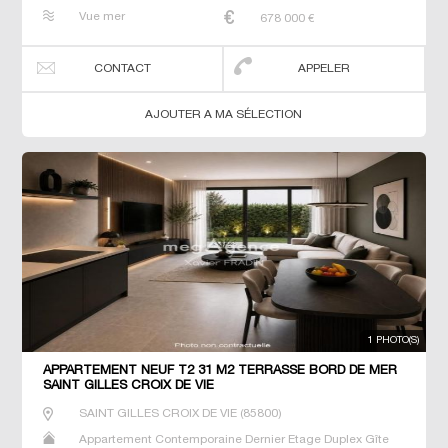
Maison Maison de maitre Neuf Prestige Prestige Studio T2
Vue mer
678 000
€
T3 T4 Villa
CONTACT
APPELER
AJOUTER A MA SÉLECTION
1 PHOTO(S)
APPARTEMENT NEUF T2 31 M2 TERRASSE BORD DE MER
SAINT GILLES CROIX DE VIE
SAINT GILLES CROIX DE VIE
(
85800
)
Appartement Contemporaine Dernier Etage Duplex Gîte