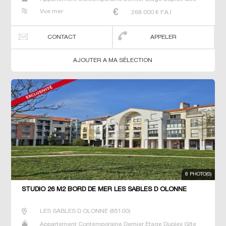
Maison Maison de maitre Neuf Prestige Prestige Studio T2
Vue mer
268 000
€ F.A.I
T3 T4 Villa
CONTACT
APPELER
AJOUTER A MA SÉLECTION
8 PHOTO(S)
STUDIO 26 M2 BORD DE MER LES SABLES D OLONNE
LES SABLES D OLONNE
(
85100
)
Appartement Contemporaine Dernier Etage Duplex Gîte