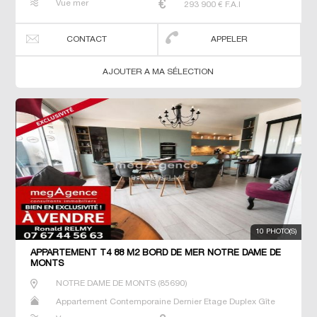
Vue mer
293 900
€ F.A.I
T3 T4 Villa
CONTACT
APPELER
AJOUTER A MA SÉLECTION
10 PHOTO(S)
APPARTEMENT T4 88 M2 BORD DE MER NOTRE DAME DE
MONTS
NOTRE DAME DE MONTS
(
85690
)
Appartement Contemporaine Dernier Etage Duplex Gîte
Maison Maison de maitre Neuf Prestige Prestige Studio T2