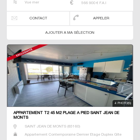
Vue mer
566 900
€ F.A.I
T3 T4 Villa
CONTACT
APPELER
AJOUTER A MA SÉLECTION
4 PHOTO(S)
APPARTEMENT T2 45 M2 PLAGE À PIED SAINT JEAN DE
MONTS
SAINT JEAN DE MONTS
(
85160
)
Appartement Contemporaine Dernier Etage Duplex Gîte
Maison Maison de maitre Neuf Prestige Prestige Studio T2