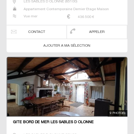
LES SABLES D OLONNE
(
85100
)
Appartement Contemporaine Dernier Etage Maison
Maison de maitre T3
Vue mer
436 500
€
CONTACT
APPELER
AJOUTER A MA SÉLECTION
9 PHOTO(S)
GÎTE BORD DE MER LES SABLES D OLONNE