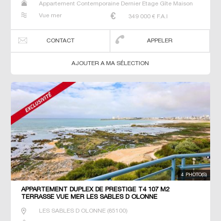
Appartement Contemporaine Dernier Etage Gîte Maison
Maison de maitre Neuf Studio T2 T3 Villa
Vue mer
349 000
€ F.A.I
CONTACT
APPELER
AJOUTER A MA SÉLECTION
4 PHOTO(S)
APPARTEMENT DUPLEX DE PRESTIGE T4 107 M2
TERRASSE VUE MER LES SABLES D OLONNE
LES SABLES D OLONNE
(
85100
)