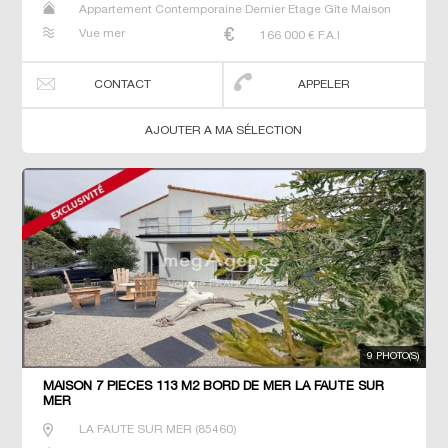
Appartement Contemporaine Dernier Etage Gîte Maison
Maison de maitre Neuf Studio T2 T3
Vue mer
166 000
€ F.A.I
CONTACT
APPELER
AJOUTER A MA SÉLECTION
9 PHOTO(S)
MAISON 7 PIECES 113 M2 BORD DE MER LA FAUTE SUR
MER
LA FAUTE SUR MER
(
85460
)