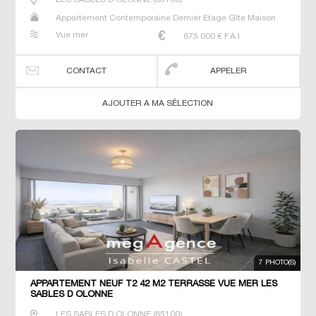
Appartement Contemporaine Dernier Etage Gîte Maison
Maison de maitre T3
Vue mer
675 000
€ F.A.I
CONTACT
APPELER
AJOUTER A MA SÉLECTION
7 PHOTO(S)
APPARTEMENT NEUF T2 42 M2 TERRASSE VUE MER LES
SABLES D OLONNE
LES SABLES D OLONNE
(
85100
)