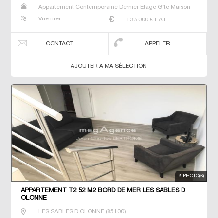
Appartement Contemporaine Dernier Etage Gîte Maison
Maison de maitre Neuf T2 T3
Vue mer
133 000
€ F.A.I
CONTACT
APPELER
AJOUTER A MA SÉLECTION
3 PHOTO(S)
APPARTEMENT T2 52 M2 BORD DE MER LES SABLES D
OLONNE
LES SABLES D OLONNE
(
85100
)