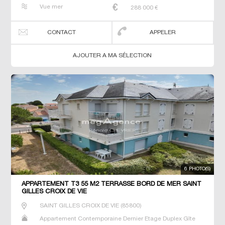
Maison Maison de maitre Neuf Prestige Prestige Studio T2
Vue mer
288 000
€
T3 T4 Villa
CONTACT
APPELER
AJOUTER A MA SÉLECTION
6 PHOTO(S)
APPARTEMENT T3 55 M2 TERRASSE BORD DE MER SAINT
GILLES CROIX DE VIE
SAINT GILLES CROIX DE VIE
(
85800
)
Appartement Contemporaine Dernier Etage Duplex Gîte