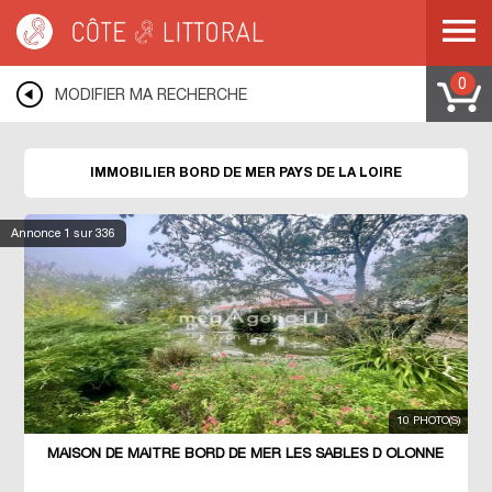
Côte & Littoral
>
Immobilier bord de mer
>
PAYS DE LA LOIRE
0
MODIFIER MA RECHERCHE
IMMOBILIER BORD DE MER PAYS DE LA LOIRE
Annonce
1
sur 336
10 PHOTO(S)
MAISON DE MAÎTRE BORD DE MER LES SABLES D OLONNE