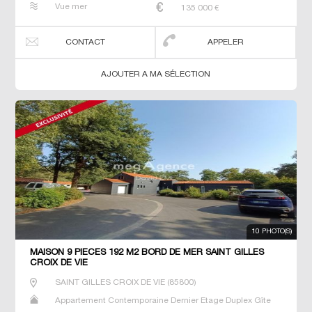
Vue mer
135 000
€
T3 T4 Villa
CONTACT
APPELER
AJOUTER A MA SÉLECTION
10 PHOTO(S)
MAISON 9 PIECES 192 M2 BORD DE MER SAINT GILLES
CROIX DE VIE
SAINT GILLES CROIX DE VIE
(
85800
)
Appartement Contemporaine Dernier Etage Duplex Gîte
Maison Maison de maitre Neuf Prestige Prestige Studio T2