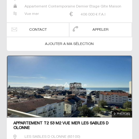
Appartement Contemporaine Dernier Etage Gîte Maison
Maison de maitre Neuf T2 T3
Vue mer
406 000
€ F.A.I
CONTACT
APPELER
AJOUTER A MA SÉLECTION
9 PHOTO(S)
APPARTEMENT T2 53 M2 VUE MER LES SABLES D
OLONNE
LES SABLES D OLONNE
(
85100
)