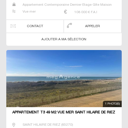
Appartement Contemporaine Dernier Etage Gîte Maison
Maison de maitre Neuf T2 T3
Vue mer
108 000
€ F.A.I
CONTACT
APPELER
AJOUTER A MA SÉLECTION
1 PHOTO(S)
APPARTEMENT T3 49 M2 VUE MER SAINT HILAIRE DE RIEZ
SAINT HILAIRE DE RIEZ
(
85270
)