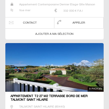
Appartement Contemporaine Dernier Etage Gîte Maison
Maison de maitre Neuf T2 T3
Vue mer
332 000
€ F.A.I
CONTACT
APPELER
AJOUTER A MA SÉLECTION
9 PHOTO(S)
APPARTEMENT T2 27 M2 TERRASSE BORD DE MER
TALMONT SAINT HILAIRE
TALMONT SAINT HILAIRE
(
85440
)