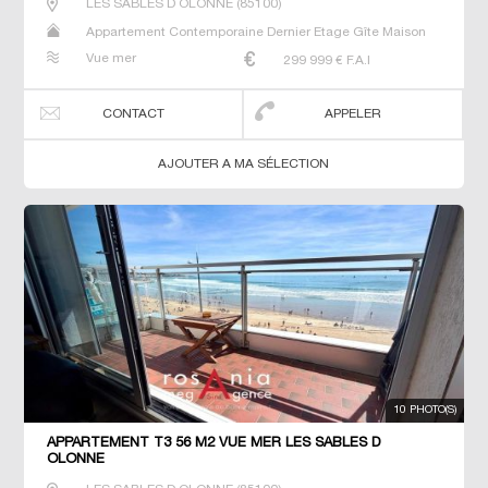
LES SABLES D OLONNE
(
85100
)
Appartement Contemporaine Dernier Etage Gîte Maison
Maison de maitre T3
Vue mer
299 999
€ F.A.I
CONTACT
APPELER
AJOUTER A MA SÉLECTION
10 PHOTO(S)
APPARTEMENT T3 56 M2 VUE MER LES SABLES D
OLONNE