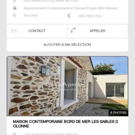
LES SABLES D OLONNE
(
85100
)
Appartement Contemporaine Dernier Etage Gîte Maison
Maison de maitre T3
Vue mer
480 700
€ F.A.I
CONTACT
APPELER
AJOUTER A MA SÉLECTION
8 PHOTO(S)
MAISON CONTEMPORAINE BORD DE MER LES SABLES D
OLONNE
LES SABLES D OLONNE
(
85100
)