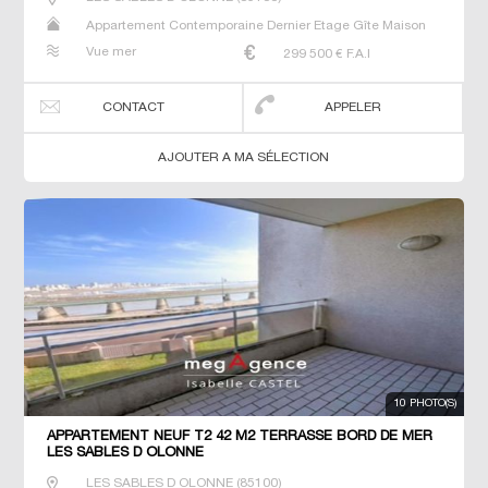
Appartement Contemporaine Dernier Etage Gîte Maison
Maison de maitre Neuf T2 T3
Vue mer
299 500
€ F.A.I
CONTACT
APPELER
AJOUTER A MA SÉLECTION
10 PHOTO(S)
APPARTEMENT NEUF T2 42 M2 TERRASSE BORD DE MER
LES SABLES D OLONNE
LES SABLES D OLONNE
(
85100
)