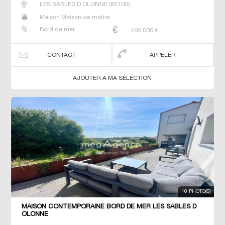
LES SABLES D OLONNE
(
85100
)
Maison Maison de maitre
Bord de mer
466 000
€
CONTACT
APPELER
AJOUTER A MA SÉLECTION
10 PHOTO(S)
MAISON CONTEMPORAINE BORD DE MER LES SABLES D
OLONNE