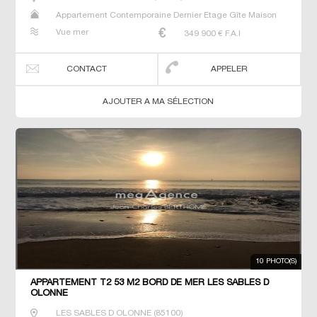
Appartement Contemporaine Dernier Etage Gîte Maison
Maison de maitre Neuf T2 T3
Vue mer
349 900
€ F.A.I
CONTACT
APPELER
AJOUTER A MA SÉLECTION
10 PHOTO(S)
APPARTEMENT T2 53 M2 BORD DE MER LES SABLES D
OLONNE
LES SABLES D OLONNE
(
85100
)