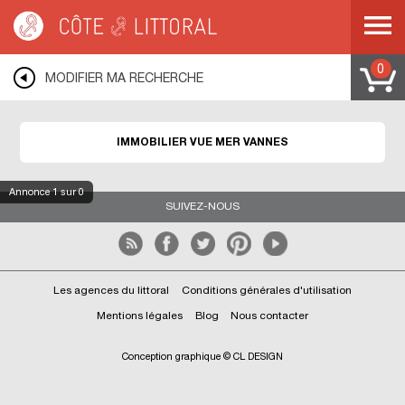
Côte & Littoral
>
immobilier vue mer
>
BRETAGNE
>
MORBIHAN
>
GOLFE DU
MORBIHAN
>
VANNES
0
MODIFIER MA RECHERCHE
IMMOBILIER VUE MER VANNES
Annonce
1
sur 0
SUIVEZ-NOUS
Les agences du littoral
Conditions générales d'utilisation
Mentions légales
Blog
Nous contacter
Conception graphique © CL DESIGN