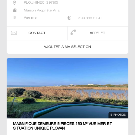
PLOUHINEC
(
29780
)
Maison Propriété Villa
Vue mer
599 000
€ F.A.I
CONTACT
APPELER
AJOUTER A MA SÉLECTION
8 PHOTO(S)
MAGNIFIQUE DEMEURE 8 PIECES 180 M² VUE MER ET
SITUATION UNIQUE PLOVAN