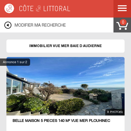
Côte & Littoral
>
immobilier vue mer
>
BRETAGNE
>
FINISTERE
>
BAIE D
AUDIERNE
0
MODIFIER MA RECHERCHE
IMMOBILIER VUE MER BAIE D AUDIERNE
Annonce
1
sur 2
8 PHOTO(S)
BELLE MAISON 5 PIECES 140 M² VUE MER PLOUHINEC