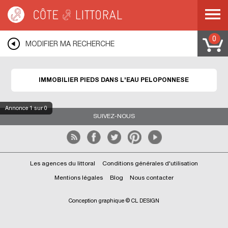
Côte & Littoral
>
EUROPE
>
GRECE
>
PELOPONNESE
0
MODIFIER MA RECHERCHE
IMMOBILIER PIEDS DANS L'EAU PELOPONNESE
Annonce
1
sur 0
SUIVEZ-NOUS
Les agences du littoral
Conditions générales d'utilisation
Mentions légales
Blog
Nous contacter
Conception graphique © CL DESIGN