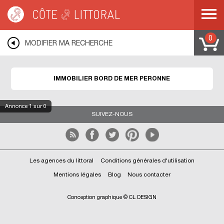
Côte & Littoral
>
Immobilier bord de mer
>
COTE D OPALE
>
PICARDIE
>
SOMME
>
PERONNE
0
MODIFIER MA RECHERCHE
IMMOBILIER BORD DE MER PERONNE
Annonce
1
sur 0
SUIVEZ-NOUS
Les agences du littoral
Conditions générales d'utilisation
Mentions légales
Blog
Nous contacter
Conception graphique © CL DESIGN