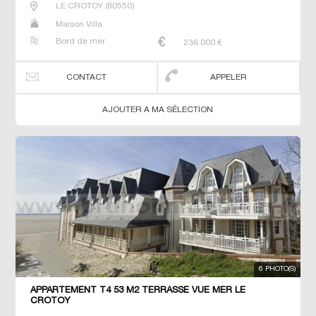
LE CROTOY
(
80550
)
Maison Villa
Bord de mer
236 000
€
CONTACT
APPELER
AJOUTER A MA SÉLECTION
6 PHOTO(S)
APPARTEMENT T4 53 M2 TERRASSE VUE MER LE
CROTOY