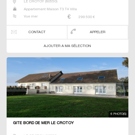
LE CROTOY
(
80550
)
Appartement Maison T3 T4 Villa
Vue mer
299 500
€
CONTACT
APPELER
AJOUTER A MA SÉLECTION
6 PHOTO(S)
GÎTE BORD DE MER LE CROTOY