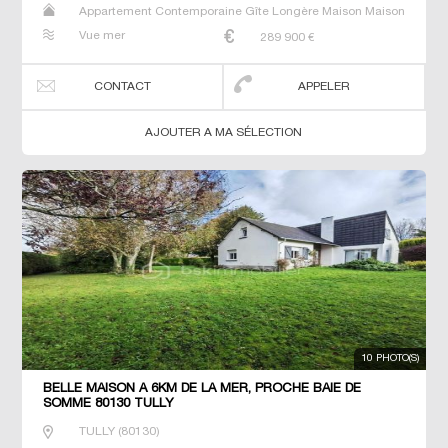
Appartement Contemporaine Gîte Longère Maison Maison
de maitre Studio T2 T3 T4 Villa
Vue mer
289 900
€
CONTACT
APPELER
AJOUTER A MA SÉLECTION
10 PHOTO(S)
BELLE MAISON À 6KM DE LA MER, PROCHE BAIE DE
SOMME 80130 TULLY
TULLY
(
80130
)