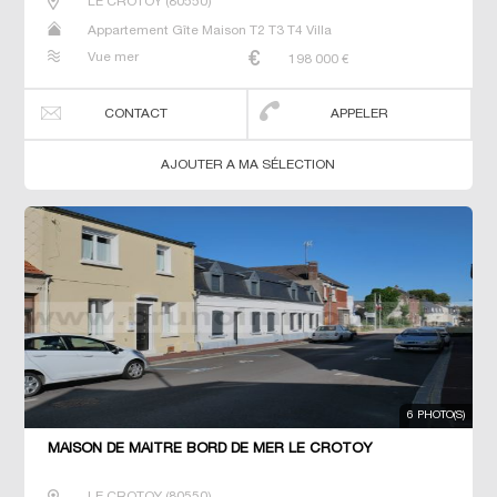
LE CROTOY
(
80550
)
Appartement Gîte Maison T2 T3 T4 Villa
Vue mer
198 000
€
CONTACT
APPELER
AJOUTER A MA SÉLECTION
6 PHOTO(S)
MAISON DE MAÎTRE BORD DE MER LE CROTOY
LE CROTOY
(
80550
)