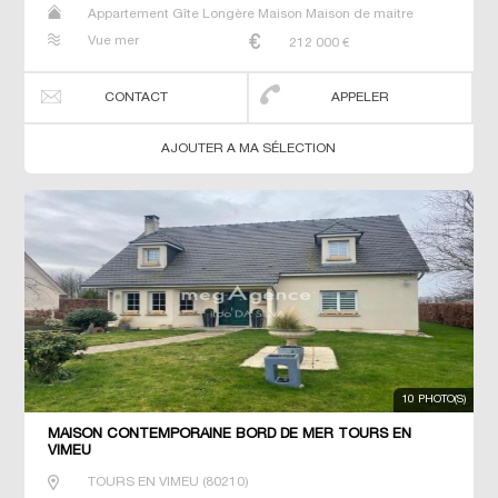
Appartement Gîte Longère Maison Maison de maitre
Studio T2 T3 T4 Villa
Vue mer
212 000
€
CONTACT
APPELER
AJOUTER A MA SÉLECTION
10 PHOTO(S)
MAISON CONTEMPORAINE BORD DE MER TOURS EN
VIMEU
TOURS EN VIMEU
(
80210
)