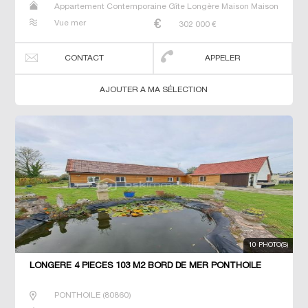
Appartement Contemporaine Gîte Longère Maison Maison
de maitre Studio T2 T3 T4 Villa
Vue mer
302 000
€
CONTACT
APPELER
AJOUTER A MA SÉLECTION
10 PHOTO(S)
LONGÈRE 4 PIECES 103 M2 BORD DE MER PONTHOILE
PONTHOILE
(
80860
)