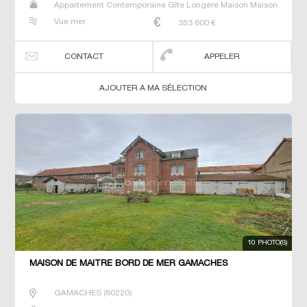
Appartement Contemporaine Gîte Longère Maison Maison
de maitre Studio T2 T3 T4 Villa
Vue mer
353 600
€
CONTACT
APPELER
AJOUTER A MA SÉLECTION
10 PHOTO(S)
MAISON DE MAÎTRE BORD DE MER GAMACHES
GAMACHES
(
80220
)