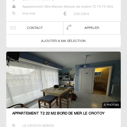
Appartement Gîte Maison Maison de maitre T2 T3 T4 Villa
Vue mer
233 200
€
CONTACT
APPELER
AJOUTER A MA SÉLECTION
6 PHOTO(S)
APPARTEMENT T2 22 M2 BORD DE MER LE CROTOY
LE CROTOY
(
80550
)