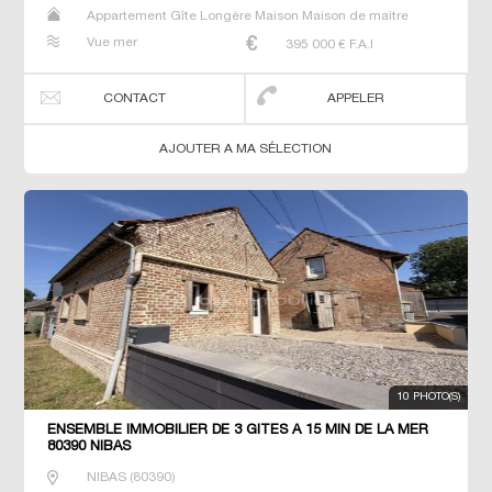
Appartement Gîte Longère Maison Maison de maitre
Studio T2 T3 T4 Villa
Vue mer
395 000
€ F.A.I
CONTACT
APPELER
AJOUTER A MA SÉLECTION
10 PHOTO(S)
ENSEMBLE IMMOBILIER DE 3 GITES À 15 MIN DE LA MER
80390 NIBAS
NIBAS
(
80390
)