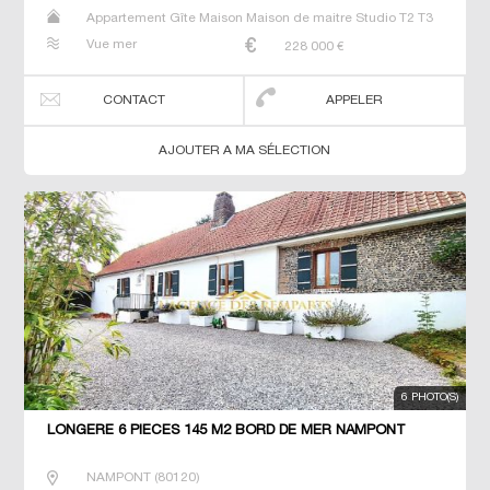
Appartement Gîte Maison Maison de maitre Studio T2 T3
T4 Villa
Vue mer
228 000
€
CONTACT
APPELER
AJOUTER A MA SÉLECTION
6 PHOTO(S)
LONGÈRE 6 PIECES 145 M2 BORD DE MER NAMPONT
NAMPONT
(
80120
)