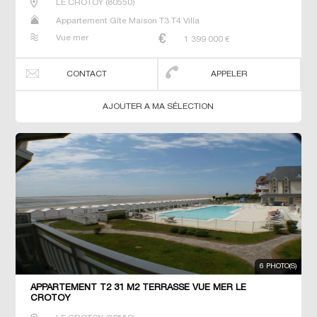
LE CROTOY
(
80550
)
Appartement Gîte Maison T3 T4 Villa
Vue mer
1 399 000
€
CONTACT
APPELER
AJOUTER A MA SÉLECTION
6 PHOTO(S)
APPARTEMENT T2 31 M2 TERRASSE VUE MER LE
CROTOY