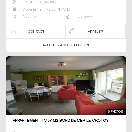
LE CROTOY
(
80550
)
Appartement Maison T4 Villa
Vue mer
272 000
€
CONTACT
APPELER
AJOUTER A MA SÉLECTION
6 PHOTO(S)
APPARTEMENT T3 57 M2 BORD DE MER LE CROTOY