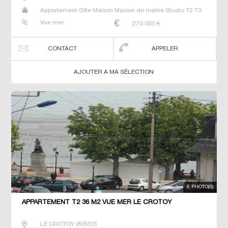
Appartement Gîte Maison Maison de maitre Studio T2 T3
T4 Villa
Vue mer
270 000
€
CONTACT
APPELER
AJOUTER A MA SÉLECTION
6 PHOTO(S)
APPARTEMENT T2 36 M2 VUE MER LE CROTOY
LE CROTOY
(
80550
)