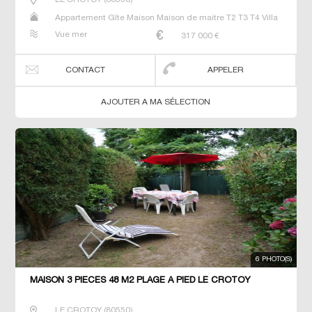
Appartement Gîte Maison Maison de maitre T2 T3 T4 Villa
Vue mer
317 000
€
CONTACT
APPELER
AJOUTER A MA SÉLECTION
6 PHOTO(S)
MAISON 3 PIECES 48 M2 PLAGE À PIED LE CROTOY
LE CROTOY
(
80550
)