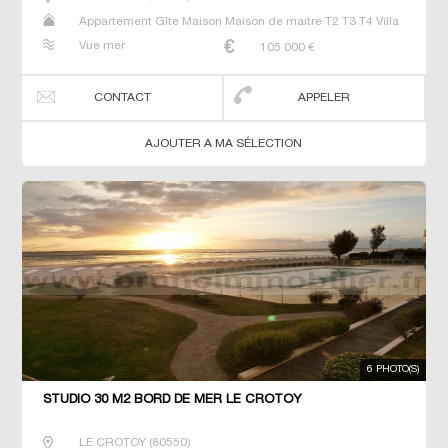
Appartement Gîte Maison Maison de maitre T2 T3 T4 Villa
Vue mer
105 000
€
CONTACT
APPELER
AJOUTER A MA SÉLECTION
6 PHOTO(S)
STUDIO 30 M2 BORD DE MER LE CROTOY
LE CROTOY
(
80550
)