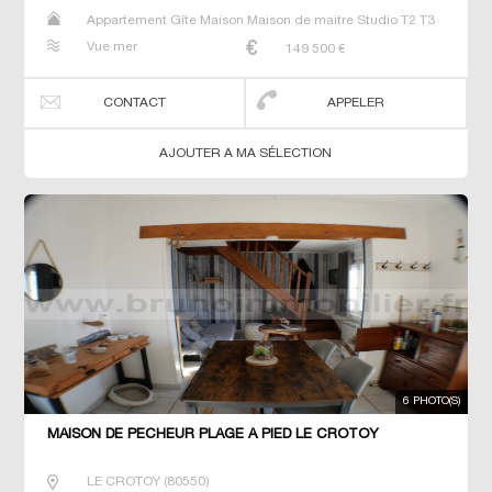
Appartement Gîte Maison Maison de maitre Studio T2 T3
T4 Villa
Vue mer
149 500
€
CONTACT
APPELER
AJOUTER A MA SÉLECTION
6 PHOTO(S)
MAISON DE PÊCHEUR PLAGE À PIED LE CROTOY
LE CROTOY
(
80550
)