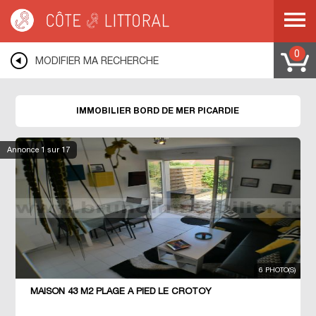
Côte & Littoral
>
Immobilier bord de mer
>
COTE D OPALE
>
PICARDIE
0
MODIFIER MA RECHERCHE
IMMOBILIER BORD DE MER PICARDIE
Annonce
1
sur 17
6 PHOTO(S)
MAISON 43 M2 PLAGE À PIED LE CROTOY