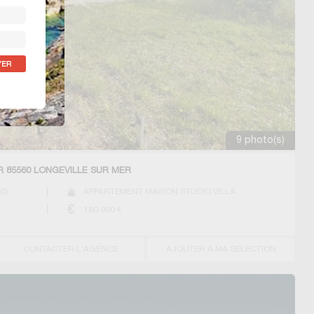
9 photo(s)
R 85560 LONGEVILLE SUR MER
60
)
APPARTEMENT MAISON STUDIO VILLA
180 900
€
CONTACTER L'AGENCE
AJOUTER A MA SÉLECTION