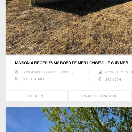
MAISON 4 PIECES 76 M2 BORD DE MER LONGEVILLE SUR MER
LONGEVILLE SUR MER
(
85560
)
APPARTEMENT M
BORD DE MER
265 900
€
DESCRIPTIF
CONTACTER L'AGENCE