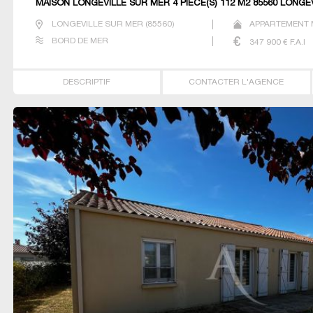
MAISON LONGEVILLE SUR MER 4 PIÈCE(S) 112 M2 85560 LONGE
LONGEVILLE SUR MER
(
85560
)
APPARTEMENT M
BORD DE MER
347 900
€ F.A.I
DESCRIPTIF
CONTACTER L'AGENCE