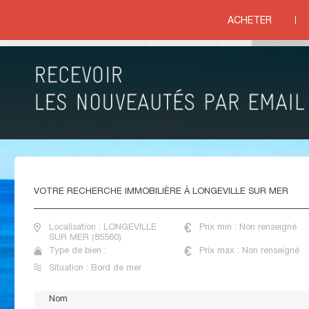
EVILLE SUR MER
ACHETER
ord de mer
IMMOBILIER BORD DE MER LONGEVILLE SUR MER
VOTRE
RECHERCHE IMMOBILIÈRE À LONGEVILLE SUR MER
Localisation : LONGEVILLE
Prix min : Non renseigné
SUR MER (85560)
Type de bien :
Prix max : Non renseigné
Situation : Bord de mer