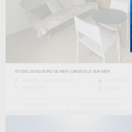
STUDIO 23 M2 BORD DE MER LONGEVILLE SUR MER
LONGEVILLE SUR MER
(
85560
)
APPARTEMENT 
BORD DE MER
102 900
€
DESCRIPTIF
CONTACTER L'AGENCE