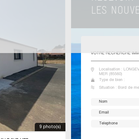
VOTRE
RECHERCHE IMM
Localisation : LONGE
MER (85560)
Type de bien :
Situation : Bord de me
9 photo(s)