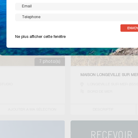
Ne plus afficher cette fenêtre
7 photo(s)
MAISON LONGEVILLE SUR ME
STUDIO
LONGEVILLE SUR MER
(
855
BORD DE MER
AJOUTER A MA SÉLECTION
DESCRIPTIF