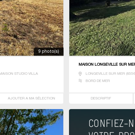
9 photo(s)
MAISON LONGEVILLE SUR ME
AISON STUDIO VILLA
LONGEVILLE SUR MER
(
855
BORD DE MER
AJOUTER A MA SÉLECTION
DESCRIPTIF