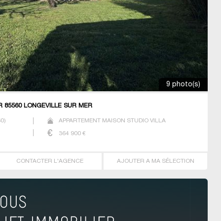
9 photo(s)
R 85560 LONGEVILLE SUR MER
60
)
APPARTEMENT MAISON STUDIO VILLA
364 900
€
CONTACTER L'AGENCE
AJOUTER A MA SÉLECTION