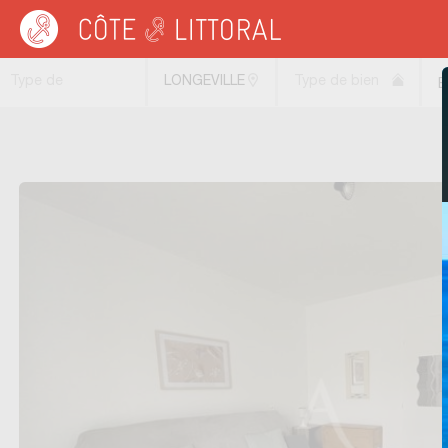
Côte & Littoral
>
Immobilier bord de mer
>
PAYS DE LA LOIRE
>
VENDEE
>
LONG
Type de
LONGEVILLE
Type de bien
B
transaction
SUR MER
(85560)