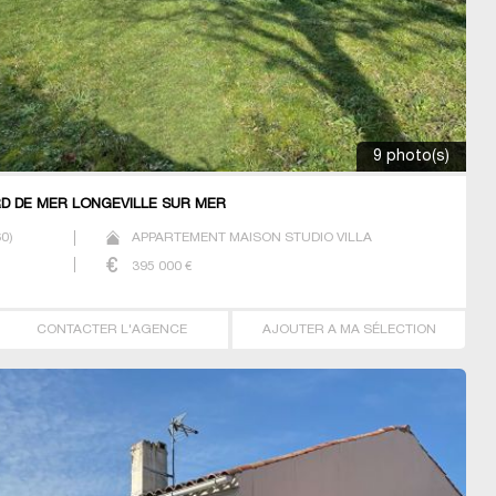
9 photo(s)
RD DE MER LONGEVILLE SUR MER
60
)
APPARTEMENT MAISON STUDIO VILLA
395 000
€
CONTACTER L'AGENCE
AJOUTER A MA SÉLECTION