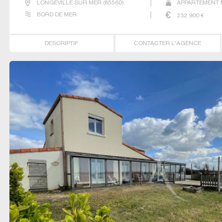
LONGEVILLE SUR MER
(
85560
)
APPARTEMENT M
BORD DE MER
232 900
€
DESCRIPTIF
CONTACTER L'AGENCE