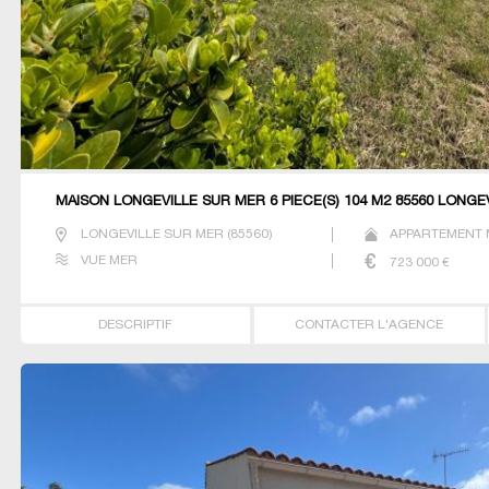
MAISON LONGEVILLE SUR MER 6 PIÈCE(S) 104 M2 85560 LONGE
LONGEVILLE SUR MER
(
85560
)
APPARTEMENT M
VUE MER
723 000
€
DESCRIPTIF
CONTACTER L'AGENCE