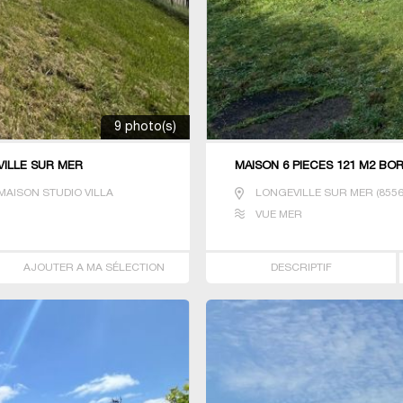
9 photo(s)
VILLE SUR MER
MAISON 6 PIECES 121 M2 BO
AISON STUDIO VILLA
LONGEVILLE SUR MER
(
855
VUE MER
AJOUTER A MA SÉLECTION
DESCRIPTIF