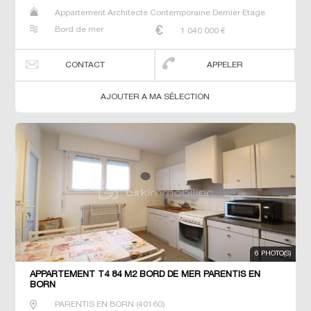
Appartement Architecte Contemporaine Dernier Etage
Maison Neuf Studio T2 T3 Villa
Bord de mer
1 040 000
€
CONTACT
APPELER
AJOUTER A MA SÉLECTION
6 PHOTO(S)
APPARTEMENT T4 84 M2 BORD DE MER PARENTIS EN
BORN
PARENTIS EN BORN
(
40160
)