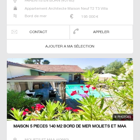
PARENTIS EN BORN
(
40160
)
Appartement Architecte Maison Neuf T2 T3 Villa
Bord de mer
195 000
€
CONTACT
APPELER
AJOUTER A MA SÉLECTION
8 PHOTO(S)
MAISON 5 PIECES 140 M2 BORD DE MER MOLIETS ET MAA
MOLIETS ET MAA
(
40660
)