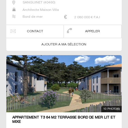
SANGUINET
(
40460
)
Architecte Maison Villa
Bord de mer
2 080 000
€ F.A.I
CONTACT
APPELER
AJOUTER A MA SÉLECTION
10 PHOTO(S)
APPARTEMENT T3 64 M2 TERRASSE BORD DE MER LIT ET
MIXE