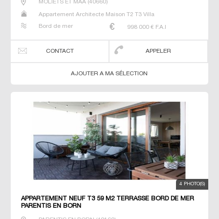
MOLIETS ET MAA
(
40660
)
Appartement Architecte Maison T2 T3 Villa
Bord de mer
998 000
€ F.A.I
CONTACT
APPELER
AJOUTER A MA SÉLECTION
4 PHOTO(S)
APPARTEMENT NEUF T3 59 M2 TERRASSE BORD DE MER
PARENTIS EN BORN