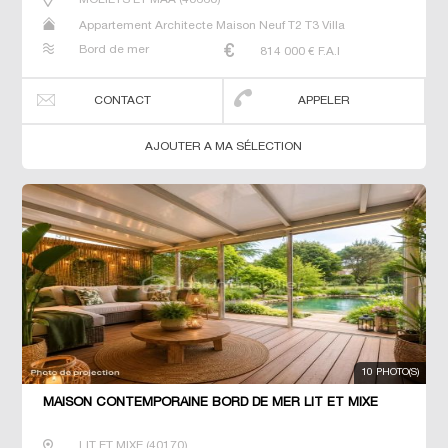
Appartement Architecte Maison Neuf T2 T3 Villa
Bord de mer
814 000
€ F.A.I
CONTACT
APPELER
AJOUTER A MA SÉLECTION
10 PHOTO(S)
MAISON CONTEMPORAINE BORD DE MER LIT ET MIXE
LIT ET MIXE
(
40170
)