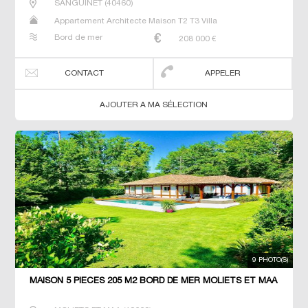
SANGUINET
(
40460
)
Appartement Architecte Maison T2 T3 Villa
Bord de mer
208 000
€
CONTACT
APPELER
AJOUTER A MA SÉLECTION
9 PHOTO(S)
MAISON 5 PIECES 205 M2 BORD DE MER MOLIETS ET MAA