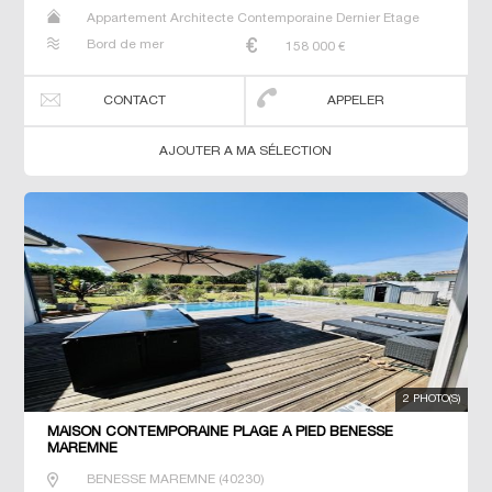
Appartement Architecte Contemporaine Dernier Etage
Maison Neuf Studio T2 T3 T4 Villa
Bord de mer
158 000
€
CONTACT
APPELER
AJOUTER A MA SÉLECTION
2 PHOTO(S)
MAISON CONTEMPORAINE PLAGE À PIED BENESSE
MAREMNE
BENESSE MAREMNE
(
40230
)