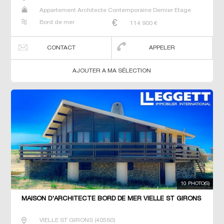
Appartement Architecte Contemporaine Dernier Etage
Maison Neuf Studio T2 T3 Villa
Bord de mer
114 900
€
CONTACT
APPELER
AJOUTER A MA SÉLECTION
10 PHOTO(S)
MAISON D'ARCHITECTE BORD DE MER VIELLE ST GIRONS
VIELLE ST GIRONS
(
40560
)