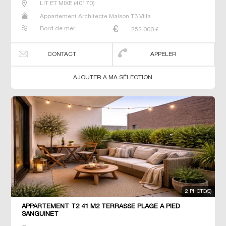
LIT ET MIXE
(
40170
)
Appartement Architecte Maison T3 Villa
Bord de mer
252 000
€
CONTACT
APPELER
AJOUTER A MA SÉLECTION
2 PHOTO(S)
APPARTEMENT T2 41 M2 TERRASSE PLAGE À PIED
SANGUINET