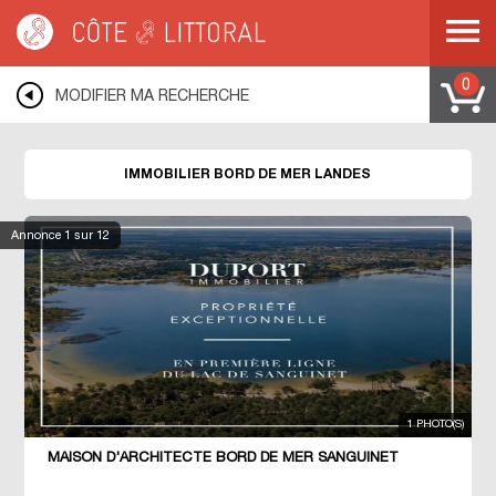
Côte & Littoral
>
Immobilier bord de mer
>
COTE ATLANTIQUE
>
AQUITAINE
>
LANDES
0
MODIFIER MA RECHERCHE
IMMOBILIER BORD DE MER LANDES
Annonce
1
sur 12
1 PHOTO(S)
MAISON D'ARCHITECTE BORD DE MER SANGUINET