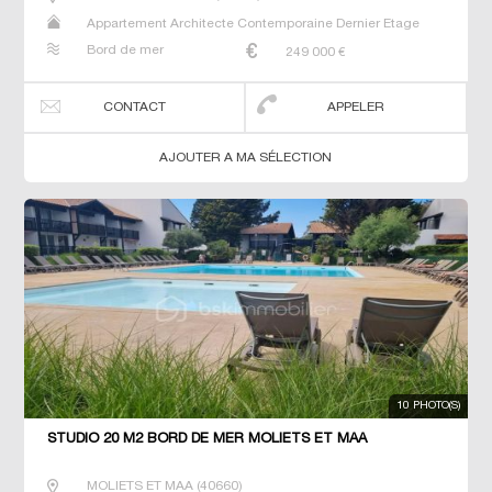
Appartement Architecte Contemporaine Dernier Etage
Maison Neuf T2 T3 Villa
Bord de mer
249 000
€
CONTACT
APPELER
AJOUTER A MA SÉLECTION
10 PHOTO(S)
STUDIO 20 M2 BORD DE MER MOLIETS ET MAA
MOLIETS ET MAA
(
40660
)