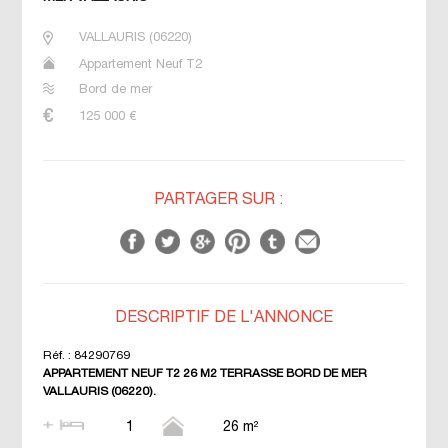
VALLAURIS
(
06220
)
Appartement Neuf T2
Bord de mer
125 000
€
PARTAGER SUR :
DESCRIPTIF DE L'ANNONCE
Réf. :
84290769
APPARTEMENT NEUF T2 26 M2 TERRASSE BORD DE MER
VALLAURIS (06220).
1
26 m²