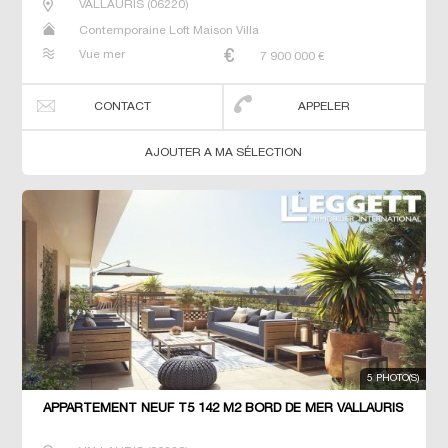
VALLAURIS
(
06220
)
Contemporaine Loft Maison Villa
Vue mer
7 900 000
€
CONTACT
APPELER
AJOUTER A MA SÉLECTION
5 PHOTO(S)
APPARTEMENT NEUF T5 142 M2 BORD DE MER VALLAURIS