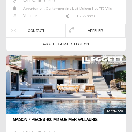
VALLAURIS
(
06220
)
Appartement Contemporaine Loft Maison Neuf T5 Villa
Vue mer
1 283 000
€
CONTACT
APPELER
AJOUTER A MA SÉLECTION
10 PHOTO(S)
MAISON 7 PIECES 400 M2 VUE MER VALLAURIS