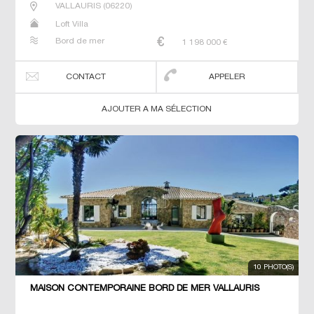
VALLAURIS
(
06220
)
Loft Villa
Bord de mer
1 198 000
€
CONTACT
APPELER
AJOUTER A MA SÉLECTION
10 PHOTO(S)
MAISON CONTEMPORAINE BORD DE MER VALLAURIS