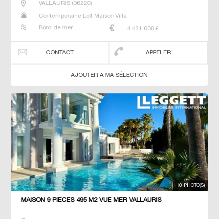
VALLAURIS
(
06220
)
Contemporaine Loft Maison Villa
Bord de mer
4 421 000
€
CONTACT
APPELER
AJOUTER A MA SÉLECTION
10 PHOTO(S)
MAISON 9 PIECES 495 M2 VUE MER VALLAURIS