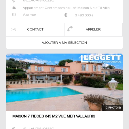
VALLAURIS
(
06220
)
Appartement Contemporaine Loft Maison Neuf T5 Villa
Vue mer
3 490 000
€
CONTACT
APPELER
AJOUTER A MA SÉLECTION
10 PHOTO(S)
MAISON 7 PIECES 345 M2 VUE MER VALLAURIS
VALLAURIS
(
06220
)