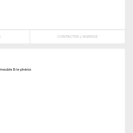
S
CONTACTER L'AGENCE
euble B le phénix