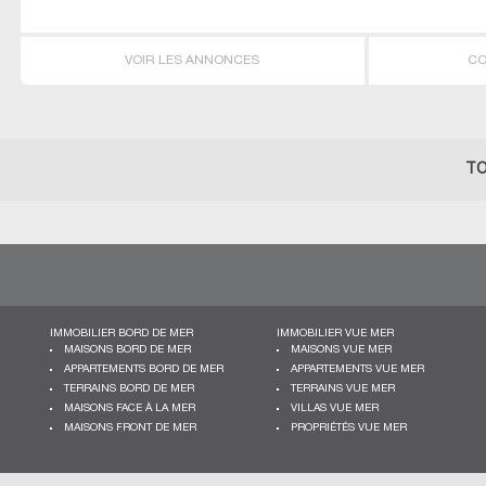
VOIR LES ANNONCES
CO
TO
IMMOBILIER BORD DE MER
IMMOBILIER VUE MER
MAISONS BORD DE MER
MAISONS VUE MER
APPARTEMENTS BORD DE MER
APPARTEMENTS VUE MER
TERRAINS BORD DE MER
TERRAINS VUE MER
MAISONS FACE À LA MER
VILLAS VUE MER
MAISONS FRONT DE MER
PROPRIÉTÉS VUE MER