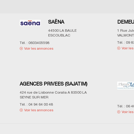
SAËNA
DEMEU
44500
LA BAULE
1 Rue Ju
ESCOUBLAC
VALMONT
Tél. :
09 8
Tél. :
0603405598
Voir le
Voir les annonces
AGENCES PRIVEES (SAJATIM)
424 rue de Lisbonne Coralia A
83500
LA
SEYNE SUR MER
Tél. :
04 94 64 00 48
Tél. :
06 4
Voir les annonces
Voir le