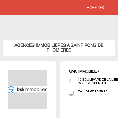
line
76
ACHETER
ITERRANEE
>
Agences immobili&eagrave;res LANGUEDOC ROUSSILLON
>
Agenc
AGENCES IMMOBILIÈRES À SAINT PONS DE
THOMIERES
GMC IMMOBILIER
12 BOULEVARD DE LA LIB
34230
VENDEMIAN
Tél. :
04 67 23 96 23