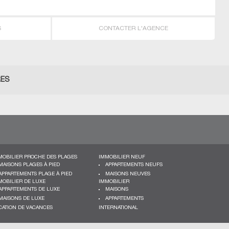
S
CONTACTER L'AGENCE
RES
MOBILIER PROCHE DES PLAGES
IMMOBILIER NEUF
MAISONS PLAGES À PIED
APPARTEMENTS NEUFS
APPARTEMENTS PLAGE À PIED
MAISONS NEUVES
MOBILIER DE LUXE
IMMOBILIER
APPARTEMENTS DE LUXE
MAISONS
MAISONS DE LUXE
APPARTEMENTS
CATION DE VACANCES
INTERNATIONAL