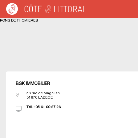
Warning
: Undefined variable $idUser in
/var/www/cotelittoral.fr/annuaire.php
on 
Côte & Littoral
>
Les agences du littoral
>
Agences immobili&eagrave;res MED
PONS DE THOMIERES
BSK IMMOBILIER
58 rue de Magellan
31670
LABEGE
Tél. :
05 61 00 27 26