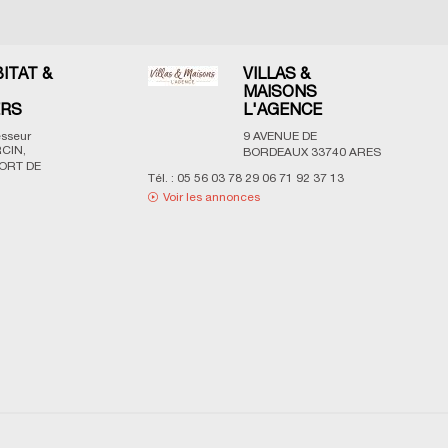
BITAT &
VILLAS &
MAISONS
ERS
L'AGENCE
esseur
9 AVENUE DE
CIN,
BORDEAUX
33740
ARES
ORT DE
Tél. :
05 56 03 78 29 06 71 92 37 13
Voir les annonces