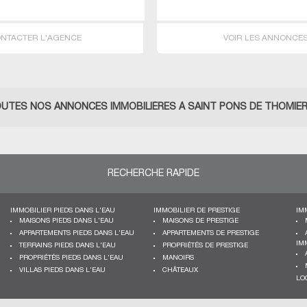
NTACTER L'AGENCE
VOIR LES ANNONCE
UTES NOS ANNONCES IMMOBILIÈRES À SAINT PONS DE THOMIE
RECHERCHE RAPIDE
IMMOBILIER PIEDS DANS L'EAU
IMMOBILIER DE PRESTIGE
IM
MAISONS PIEDS DANS L'EAU
MAISONS DE PRESTIGE
APPARTEMENTS PIEDS DANS L'EAU
APPARTEMENTS DE PRESTIGE
IM
TERRAINS PIEDS DANS L'EAU
PROPRIÉTÉS DE PRESTIGE
PROPRIÉTÉS PIEDS DANS L'EAU
MANOIRS
VILLAS PIEDS DANS L'EAU
CHÂTEAUX
LO