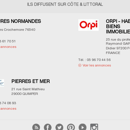
ILS DIFFUSENT SUR CÔTE & LITTORAL
RES NORMANDES
ORPI - HA
BIENS
les Crochemore
76540
IMMOBILI
25 rue du prof
3 61 70 51
Raymond GAR
s annonces
Didier
97200
F
FRANCE
Tél. :
05 96 70 44 56
Voir les annonces
PIERRES ET MER
21 rue Saint Mathieu
29000
QUIMPER
8 74 08 93
s annonces