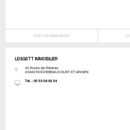
VOIR LES ANNONCES
CO
LEGGETT IMMOBILIER
42 Route de Ribérac
24340
ROCHEBEAUCOURT ET ARGEN
Tél. :
05 53 56 62 54