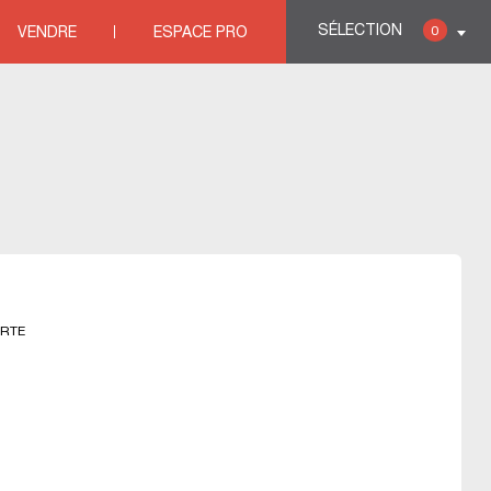
SÉLECTION
0
VENDRE
ESPACE PRO
es immobili&eagrave;res HERAULT
>
Agences immobili&eagrave;res SAINT
ERTE