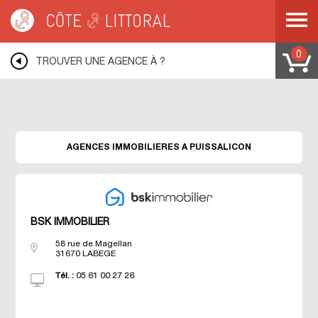
Warning
: Undefined variable $idUser in
/var/www/mobile.cotelittoral.fr/annuaire.php
on line
69
Côte & Littoral
>
Les agences du littoral
>
Agences immobili&eagrave;res
MEDITERRANEE
>
Agences immobili&eagrave;res LANGUEDOC ROUSSILLON
0
>
TROUVER UNE AGENCE À ?
Agences immobili&eagrave;res HERAULT
>
Agences immobili&eagrave;res
PUISSALICON
AGENCES IMMOBILIÈRES À PUISSALICON
BSK IMMOBILIER
58 rue de Magellan
31670
LABEGE
Tél. :
05 61 00 27 26