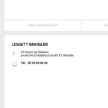
VOIR LES ANNONCES
CO
LEGGETT IMMOBILIER
42 Route de Ribérac
24340
ROCHEBEAUCOURT ET ARGEN
Tél. :
05 53 56 62 54