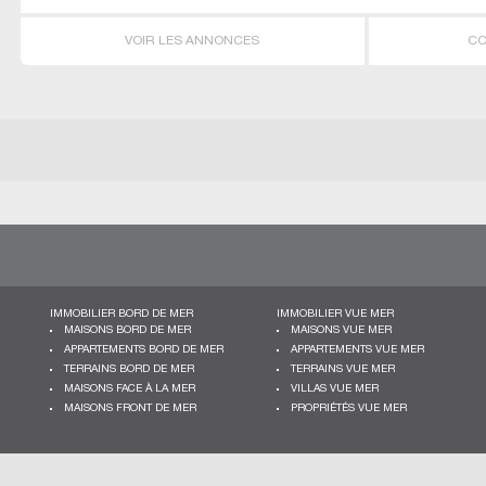
VOIR LES ANNONCES
CO
IMMOBILIER BORD DE MER
IMMOBILIER VUE MER
MAISONS BORD DE MER
MAISONS VUE MER
APPARTEMENTS BORD DE MER
APPARTEMENTS VUE MER
TERRAINS BORD DE MER
TERRAINS VUE MER
MAISONS FACE À LA MER
VILLAS VUE MER
MAISONS FRONT DE MER
PROPRIÉTÉS VUE MER