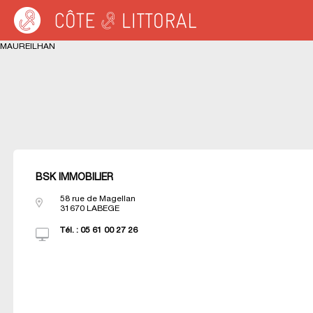
Warning
: Undefined variable $idUser in
/var/www/cotelittoral.fr/annuaire.php
on 
Côte & Littoral
>
Les agences du littoral
>
Agences immobili&eagrave;res MED
MAUREILHAN
BSK IMMOBILIER
58 rue de Magellan
31670
LABEGE
Tél. :
05 61 00 27 26