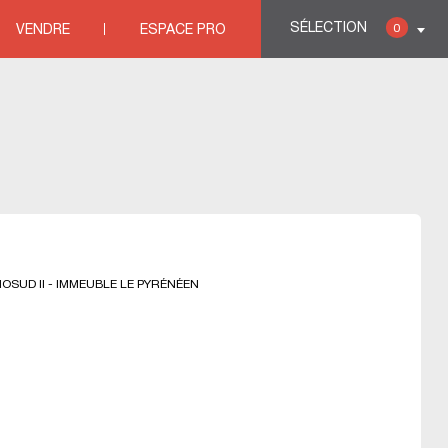
SÉLECTION
0
VENDRE
ESPACE PRO
es immobili&eagrave;res HERAULT
>
Agences immobili&eagrave;res
OSUD II - IMMEUBLE LE PYRÉNÉEN