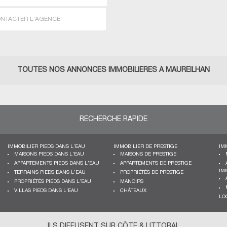
NTACTER L'AGENCE
TOUTES NOS ANNONCES IMMOBILIÈRES À MAUREILHAN
RECHERCHE RAPIDE
IMMOBILIER PIEDS DANS L'EAU
IMMOBILIER DE PRESTIGE
IM
MAISONS PIEDS DANS L'EAU
MAISONS DE PRESTIGE
APPARTEMENTS PIEDS DANS L'EAU
APPARTEMENTS DE PRESTIGE
IM
TERRAINS PIEDS DANS L'EAU
PROPRIÉTÉS DE PRESTIGE
PROPRIÉTÉS PIEDS DANS L'EAU
MANOIRS
VILLAS PIEDS DANS L'EAU
CHÂTEAUX
LO
ILS DIFFUSENT SUR CÔTE & LITTORAL