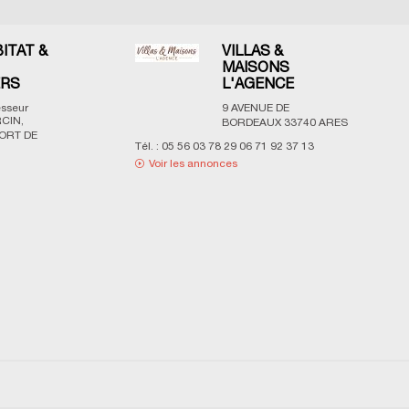
BITAT &
VILLAS &
MAISONS
ERS
L'AGENCE
esseur
9 AVENUE DE
CIN,
BORDEAUX
33740
ARES
ORT DE
Tél. :
05 56 03 78 29 06 71 92 37 13
Voir les annonces