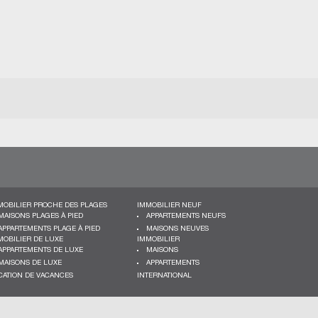
MOBILIER PROCHE DES PLAGES
IMMOBILIER NEUF
MAISONS PLAGES À PIED
APPARTEMENTS NEUFS
APPARTEMENTS PLAGE À PIED
MAISONS NEUVES
MOBILIER DE LUXE
IMMOBILIER
APPARTEMENTS DE LUXE
MAISONS
MAISONS DE LUXE
APPARTEMENTS
CATION DE VACANCES
INTERNATIONAL