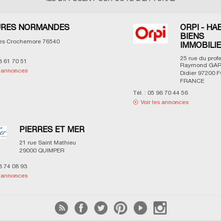
RES NORMANDES
ORPI - HA
BIENS
les Crochemore
76540
IMMOBILI
25 rue du prof
3 61 70 51
Raymond GAR
s annonces
Didier
97200
F
FRANCE
Tél. :
05 96 70 44 56
Voir les annonces
PIERRES ET MER
21 rue Saint Mathieu
29000
QUIMPER
8 74 08 93
s annonces