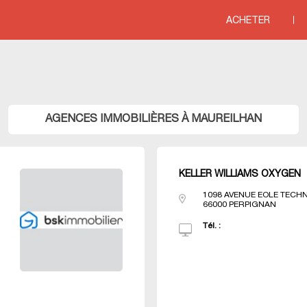
line
76
ACHETER
ITERRANEE
>
Agences immobili&eagrave;res LANGUEDOC ROUSSILLON
>
Agenc
AGENCES IMMOBILIÈRES À MAUREILHAN
KELLER WILLIAMS OXYGEN
1098 AVENUE EOLE TECHN
66000
PERPIGNAN
Tél. :