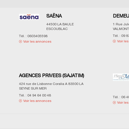
SAËNA
DEMEU
44500
LA BAULE
1 Rue Ju
ESCOUBLAC
VALMONT
Tél. :
09 8
Tél. :
0603405598
Voir le
Voir les annonces
AGENCES PRIVEES (SAJATIM)
424 rue de Lisbonne Coralia A
83500
LA
SEYNE SUR MER
Tél. :
04 94 64 00 48
Tél. :
06 4
Voir les annonces
Voir le