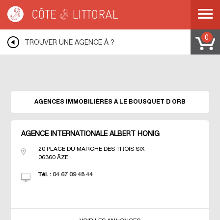
Warning
: Undefined variable $idUser in
/var/www/mobile.cotelittoral.fr/annuaire.php
on line
69
Côte & Littoral
>
Les agences du littoral
>
Agences immobili&eagrave;res
MEDITERRANEE
>
Agences immobili&eagrave;res LANGUEDOC ROUSSILLON
0
>
TROUVER UNE AGENCE À ?
Agences immobili&eagrave;res HERAULT
>
Agences immobili&eagrave;res LE
BOUSQUET D ORB
AGENCES IMMOBILIÈRES À LE BOUSQUET D ORB
AGENCE INTERNATIONALE ALBERT HONIG
20 PLACE DU MARCHE DES TROIS SIX
06360
ÃZE
Tél. :
04 67 09 48 44