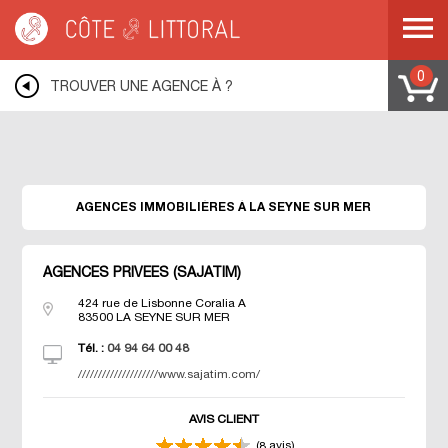
Warning
: Undefined variable $idUser in
/var/www/mobile.cotelittoral.fr/annuaire.php
on line
69
Côte & Littoral
>
Les agences du littoral
>
Agences immobili&eagrave;res
MEDITERRANEE
>
Agences immobili&eagrave;res COTE D AZUR
>
Agences
0
TROUVER UNE AGENCE À ?
immobili&eagrave;res VAR
>
Agences immobili&eagrave;res LA SEYNE SUR
MER
AGENCES IMMOBILIÈRES À LA SEYNE SUR MER
AGENCES PRIVEES (SAJATIM)
424 rue de Lisbonne Coralia A
83500
LA SEYNE SUR MER
Tél. :
04 94 64 00 48
////////////////////www.sajatim.com/
AVIS CLIENT
(
avis)
8