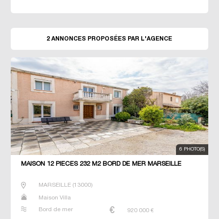
2 ANNONCES PROPOSÉES PAR L'AGENCE
6 PHOTO(S)
MAISON 12 PIECES 232 M2 BORD DE MER MARSEILLE
MARSEILLE
(
13000
)
Maison Villa
Bord de mer
920 000
€