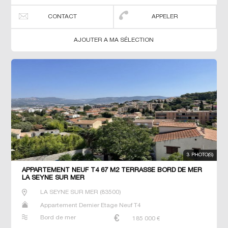
CONTACT
APPELER
AJOUTER A MA SÉLECTION
3 PHOTO(S)
APPARTEMENT NEUF T4 67 M2 TERRASSE BORD DE MER
LA SEYNE SUR MER
LA SEYNE SUR MER
(
83500
)
Appartement Dernier Etage Neuf T4
Bord de mer
185 000
€