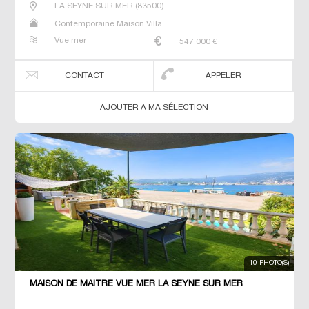
LA SEYNE SUR MER
(
83500
)
Contemporaine Maison Villa
Vue mer
547 000
€
CONTACT
APPELER
AJOUTER A MA SÉLECTION
10 PHOTO(S)
MAISON DE MAÎTRE VUE MER LA SEYNE SUR MER