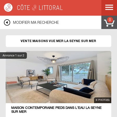
Côte & Littoral
>
immobilier vue mer
>
Maisons vue mer
>
MEDITERRANEE
>
COTE D AZUR
>
VAR
>
LA SEYNE SUR MER
0
MODIFIER MA RECHERCHE
VENTE MAISONS VUE MER LA SEYNE SUR MER
Annonce
1
sur 2
8 PHOTO(S)
MAISON CONTEMPORAINE PIEDS DANS L'EAU LA SEYNE
SUR MER