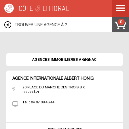
Warning
: Undefined variable $idUser in
/var/www/mobile.cotelittoral.fr/annuaire.php
on line
69
Côte & Littoral
>
Les agences du littoral
>
Agences immobili&eagrave;res
MEDITERRANEE
>
Agences immobili&eagrave;res LANGUEDOC ROUSSILLON
0
>
TROUVER UNE AGENCE À ?
Agences immobili&eagrave;res HERAULT
>
Agences immobili&eagrave;res
GIGNAC
AGENCES IMMOBILIÈRES À GIGNAC
AGENCE INTERNATIONALE ALBERT HONIG
20 PLACE DU MARCHE DES TROIS SIX
06360
ÃZE
Tél. :
04 67 09 48 44