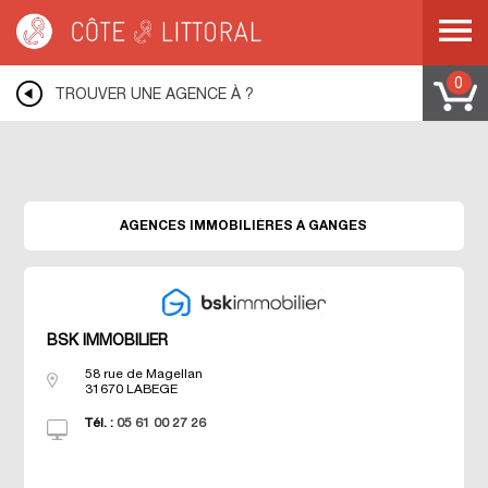
Warning
: Undefined variable $idUser in
/var/www/mobile.cotelittoral.fr/annuaire.php
on line
69
Côte & Littoral
>
Les agences du littoral
>
Agences immobili&eagrave;res
MEDITERRANEE
>
Agences immobili&eagrave;res LANGUEDOC ROUSSILLON
0
>
TROUVER UNE AGENCE À ?
Agences immobili&eagrave;res HERAULT
>
Agences immobili&eagrave;res
GANGES
AGENCES IMMOBILIÈRES À GANGES
BSK IMMOBILIER
58 rue de Magellan
31670
LABEGE
Tél. :
05 61 00 27 26