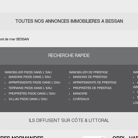
TOUTES NOS ANNONCES IMMOBILIÈRES À BESSAN
ord de mer BESSAN
RECHERCHE RAPIDE
IMMOBILIER PIEDS DANS L'EAU
IMMOBILIER DE PRESTIGE
IM
MAISONS PIEDS DANS L'EAU
MAISONS DE PRESTIGE
APPARTEMENTS PIEDS DANS L'EAU
APPARTEMENTS DE PRESTIGE
IM
TERRAINS PIEDS DANS L'EAU
PROPRIÉTÉS DE PRESTIGE
PROPRIÉTÉS PIEDS DANS L'EAU
MANOIRS
VILLAS PIEDS DANS L'EAU
CHÂTEAUX
LO
ILS DIFFUSENT SUR CÔTE & LITTORAL