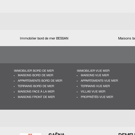
Immobilier bord de mer BESSAN
Maisons b
IMMOBILIER BORD DE MER
IMMOBILIER VUE MER
MAISONS BORD DE MER
MAISONS VUE MER
APPARTEMENTS BORD DE MER
APPARTEMENTS VUE MER
TERRAINS BORD DE MER
TERRAINS VUE MER
MAISONS FACE À LA MER
VILLAS VUE MER
MAISONS FRONT DE MER
PROPRIÉTÉS VUE MER