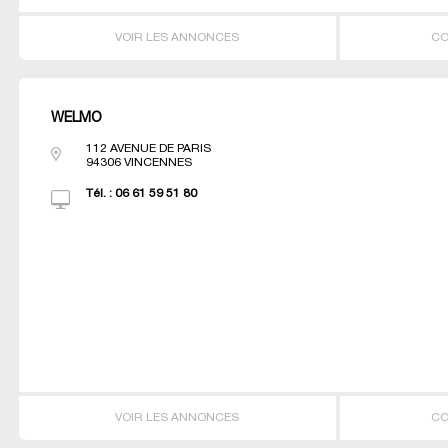
VOIR LES ANNONCES
CO
WELMO
112 AVENUE DE PARIS
94306
VINCENNES
Tél. :
06 61 59 51 80
VOIR LES ANNONCES
CO