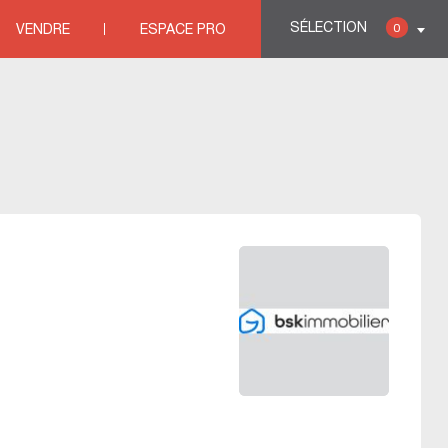
SÉLECTION
0
VENDRE
ESPACE PRO
es immobili&eagrave;res HERAULT
>
Agences immobili&eagrave;res BESSAN