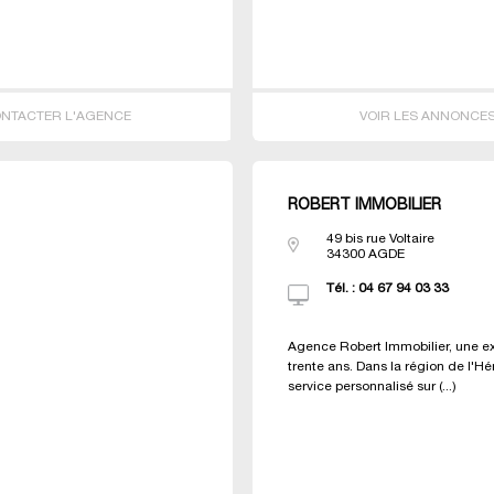
NTACTER L'AGENCE
VOIR LES ANNONCE
ROBERT IMMOBILIER
49 bis rue Voltaire
34300
AGDE
Tél. :
04 67 94 03 33
Agence Robert Immobilier, une e
trente ans. Dans la région de l'Hé
service personnalisé sur (...)