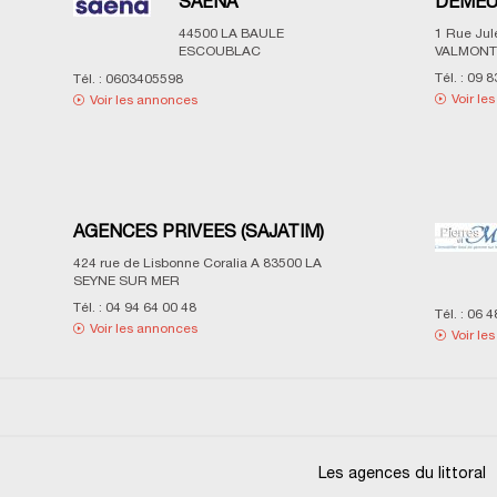
SAËNA
DEMEU
44500
LA BAULE
1 Rue Ju
ESCOUBLAC
VALMONT
Tél. :
09 8
Tél. :
0603405598
Voir le
Voir les annonces
AGENCES PRIVEES (SAJATIM)
424 rue de Lisbonne Coralia A
83500
LA
SEYNE SUR MER
Tél. :
04 94 64 00 48
Tél. :
06 4
Voir les annonces
Voir le
Les agences du littoral