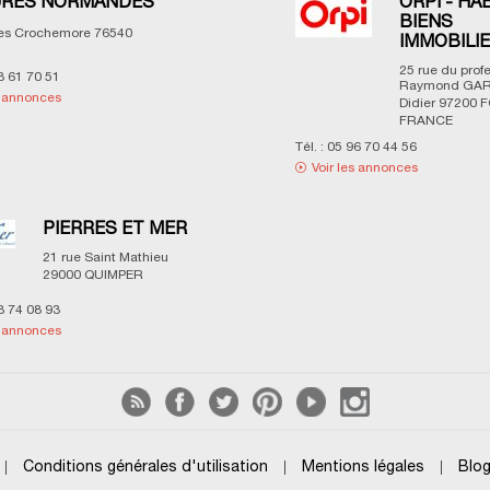
RES NORMANDES
ORPI - HA
BIENS
les Crochemore
76540
IMMOBILI
25 rue du prof
3 61 70 51
Raymond GAR
s annonces
Didier
97200
F
FRANCE
Tél. :
05 96 70 44 56
Voir les annonces
PIERRES ET MER
21 rue Saint Mathieu
29000
QUIMPER
8 74 08 93
s annonces
Conditions générales d'utilisation
Mentions légales
Blo