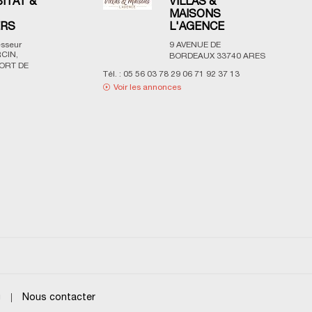
BITAT &
VILLAS &
MAISONS
ERS
L'AGENCE
esseur
9 AVENUE DE
CIN,
BORDEAUX
33740
ARES
ORT DE
Tél. :
05 56 03 78 29 06 71 92 37 13
Voir les annonces
g
Nous contacter