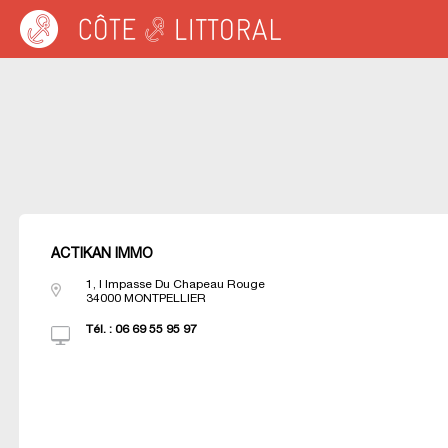
Warning
: Undefined variable $idUser in
/var/www/cotelittoral.fr/annuaire.php
on 
Côte & Littoral
>
Les agences du littoral
>
Agences immobili&eagrave;res MED
ACTIKAN IMMO
1, I Impasse Du Chapeau Rouge
34000
MONTPELLIER
Tél. :
06 69 55 95 97