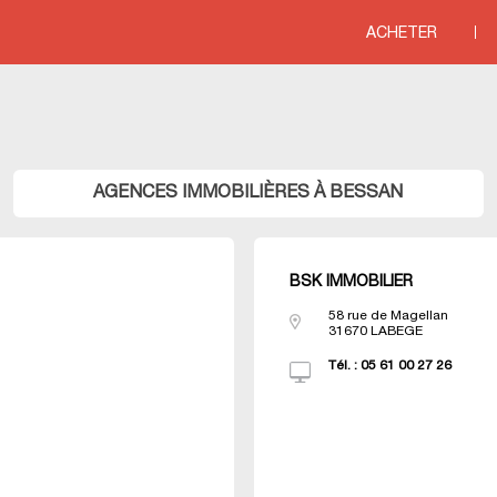
line
76
ACHETER
ITERRANEE
>
Agences immobili&eagrave;res LANGUEDOC ROUSSILLON
>
Agenc
AGENCES IMMOBILIÈRES À BESSAN
BSK IMMOBILIER
58 rue de Magellan
31670
LABEGE
Tél. :
05 61 00 27 26