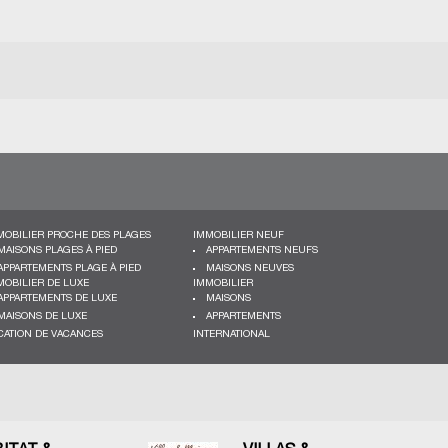
MOBILIER PROCHE DES PLAGES
IMMOBILIER NEUF
MAISONS PLAGES À PIED
APPARTEMENTS NEUFS
APPARTEMENTS PLAGE À PIED
MAISONS NEUVES
MOBILIER DE LUXE
IMMOBILIER
APPARTEMENTS DE LUXE
MAISONS
MAISONS DE LUXE
APPARTEMENTS
CATION DE VACANCES
INTERNATIONAL