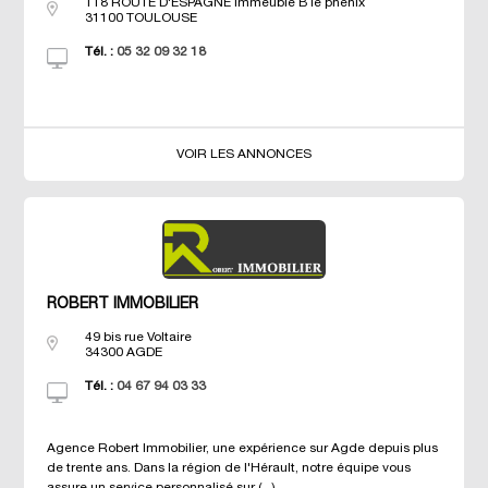
118 ROUTE D'ESPAGNE Immeuble B le phénix
31100
TOULOUSE
Tél. :
05 32 09 32 18
VOIR LES ANNONCES
ROBERT IMMOBILIER
49 bis rue Voltaire
34300
AGDE
Tél. :
04 67 94 03 33
Agence Robert Immobilier, une expérience sur Agde depuis plus
de trente ans. Dans la région de l'Hérault, notre équipe vous
assure un service personnalisé sur (...)