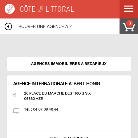
Warning
: Undefined variable $idUser in
/var/www/mobile.cotelittoral.fr/annuaire.php
on line
69
Côte & Littoral
>
Les agences du littoral
>
Agences immobili&eagrave;res
MEDITERRANEE
>
Agences immobili&eagrave;res LANGUEDOC ROUSSILLON
0
>
TROUVER UNE AGENCE À ?
Agences immobili&eagrave;res HERAULT
>
Agences immobili&eagrave;res
BEDARIEUX
AGENCES IMMOBILIÈRES À BEDARIEUX
AGENCE INTERNATIONALE ALBERT HONIG
20 PLACE DU MARCHE DES TROIS SIX
06360
ÃZE
Tél. :
04 67 09 48 44