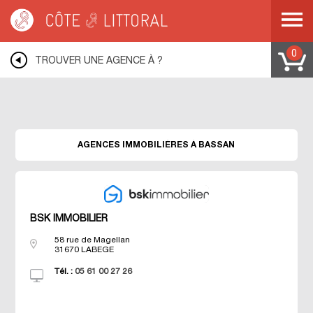
Warning
: Undefined variable $idUser in
/var/www/mobile.cotelittoral.fr/annuaire.php
on line
69
Côte & Littoral
>
Les agences du littoral
>
Agences immobili&eagrave;res
MEDITERRANEE
>
Agences immobili&eagrave;res LANGUEDOC ROUSSILLON
0
>
TROUVER UNE AGENCE À ?
Agences immobili&eagrave;res HERAULT
>
Agences immobili&eagrave;res
BASSAN
AGENCES IMMOBILIÈRES À BASSAN
BSK IMMOBILIER
58 rue de Magellan
31670
LABEGE
Tél. :
05 61 00 27 26