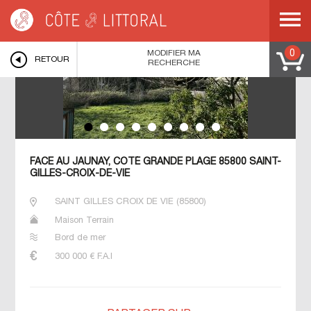
Côte & Littoral
>
Immobilier bord de mer
>
Terrains bord de mer
>
PAYS DE LA
LOIRE
>
VENDEE
>
SAINT GILLES CROIX DE VIE
>
MODIFIER MA
0
RETOUR
RECHERCHE
FACE AU JAUNAY, CÔTÉ GRANDE PLAGE 85800 SAINT-
GILLES-CROIX-DE-VIE
SAINT GILLES CROIX DE VIE
(
85800
)
Maison Terrain
Bord de mer
300 000
€ F.A.I