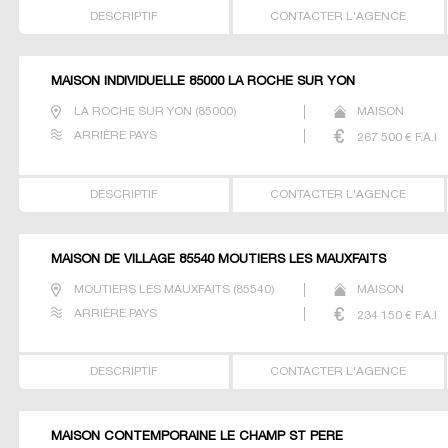
DESCRIPTIF
CONTACTER L'AGENCE
MAISON INDIVIDUELLE 85000 LA ROCHE SUR YON
LA ROCHE SUR YON
(
85000
)
MAISON
ARRIÈRE PAYS
267 500
€ F.A.I
DESCRIPTIF
CONTACTER L'AGENCE
MAISON DE VILLAGE 85540 MOUTIERS LES MAUXFAITS
MOUTIERS LES MAUXFAITS
(
85540
)
MAISON
ARRIÈRE PAYS
234 150
€ F.A.I
DESCRIPTIF
CONTACTER L'AGENCE
MAISON CONTEMPORAINE LE CHAMP ST PERE