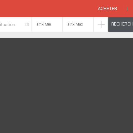
DE CENE
>
ACHETER
ituation