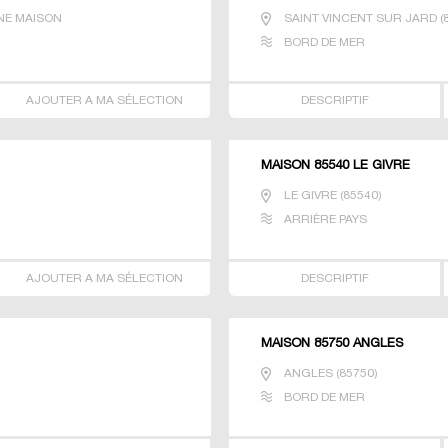
NE MAISON
SAINT VINCENT SUR JARD
(
BORD DE MER
AJOUTER A MA SÉLECTION
DESCRIPTIF
MAISON 85540 LE GIVRE
LE GIVRE
(
85540
)
ARRIÈRE PAYS
AJOUTER A MA SÉLECTION
DESCRIPTIF
MAISON 85750 ANGLES
ANGLES
(
85750
)
BORD DE MER