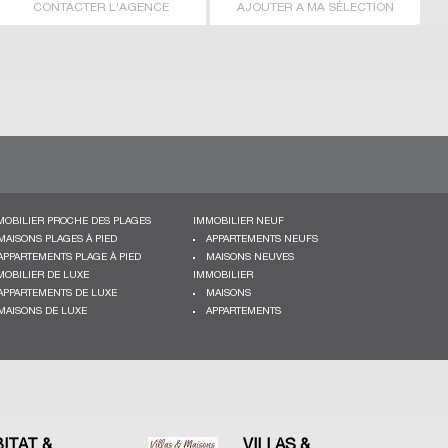
CONTACTER L'AGENCE
AJOUTER A MA SÉLECTION
MOBILIER PROCHE DES PLAGES
IMMOBILIER NEUF
MAISONS PLAGES À PIED
APPARTEMENTS NEUFS
APPARTEMENTS PLAGE À PIED
MAISONS NEUVES
MOBILIER DE LUXE
IMMOBILIER
APPARTEMENTS DE LUXE
MAISONS
MAISONS DE LUXE
APPARTEMENTS
BITAT &
VILLAS &