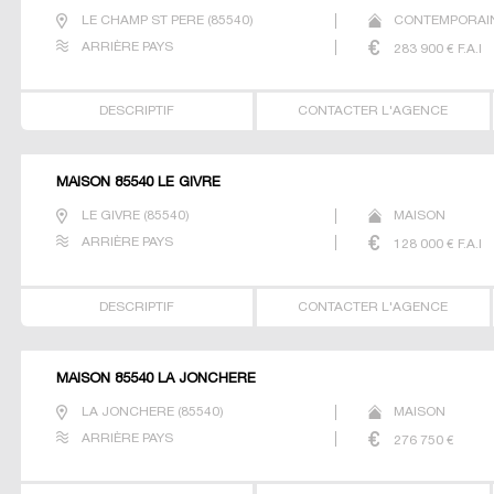
LE CHAMP ST PERE
(
85540
)
CONTEMPORAI
ARRIÈRE PAYS
283 900
€ F.A.I
DESCRIPTIF
CONTACTER L'AGENCE
MAISON 85540 LE GIVRE
LE GIVRE
(
85540
)
MAISON
ARRIÈRE PAYS
128 000
€ F.A.I
DESCRIPTIF
CONTACTER L'AGENCE
MAISON 85540 LA JONCHERE
LA JONCHERE
(
85540
)
MAISON
ARRIÈRE PAYS
276 750
€