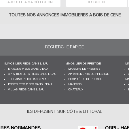
AJOUTER A MA SÉLECTION
DESCRIPTIF
TOUTES NOS ANNONCES IMMOBILIÈRES À BOIS DE CENE
RECHERCHE RAPIDE
IMMOBILIER PIEDS DANS L'EAU
IMMOBILIER DE PRESTIGE
IM
MAISONS PIEDS DANS L'EAU
MAISONS DE PRESTIGE
APPARTEMENTS PIEDS DANS L'EAU
APPARTEMENTS DE PRESTIGE
TERRAINS PIEDS DANS L'EAU
PROPRIÉTÉS DE PRESTIGE
IM
PROPRIÉTÉS PIEDS DANS L'EAU
MANOIRS
VILLAS PIEDS DANS L'EAU
CHÂTEAUX
ILS DIFFUSENT SUR CÔTE & LITTORAL
RES NORMANDES
ORPI - HA