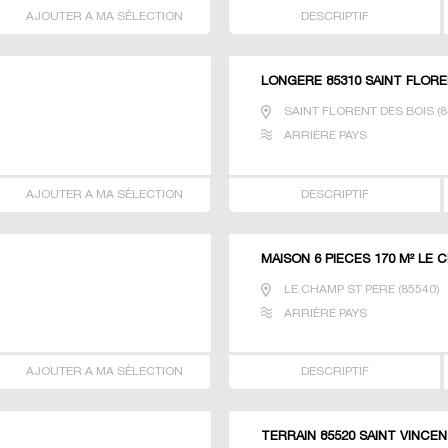
AJOUTER A MA SÉLECTION
DESCRIPTIF
LONGERE 85310 SAINT FLORE
SAINT FLORENT DES BOIS
(
8
ARRIÈRE PAYS
AJOUTER A MA SÉLECTION
DESCRIPTIF
MAISON 6 PIECES 170 M² LE 
LE CHAMP ST PERE
(
85540
)
ARRIÈRE PAYS
AJOUTER A MA SÉLECTION
DESCRIPTIF
TERRAIN 85520 SAINT VINCE