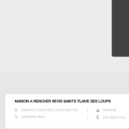
MAISON À RÉNOVER 85150 SAINTE FLAIVE DES LOUPS
SAINTE FLAIVE DES LOUPS
(
85150
)
MAISON
ARRIÈRE PAYS
252 000
€ F.A.I