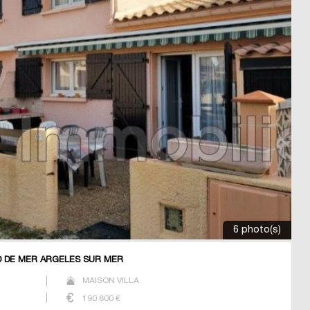
6 photo(s)
D DE MER ARGELES SUR MER
MAISON VILLA
190 800
€