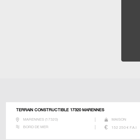
TERRAIN CONSTRUCTIBLE 17320 MARENNES
MARENNES
(
17320
)
MAISON
BORD DE MER
152 250
€ F.A.I