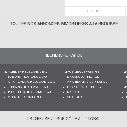
DESCRIPTIF
TOUTES NOS ANNONCES IMMOBILIÈRES À LA BROUSSE
RECHERCHE RAPIDE
IMMOBILIER PIEDS DANS L'EAU
IMMOBILIER DE PRESTIGE
IM
MAISONS PIEDS DANS L'EAU
MAISONS DE PRESTIGE
APPARTEMENTS PIEDS DANS L'EAU
APPARTEMENTS DE PRESTIGE
TERRAINS PIEDS DANS L'EAU
PROPRIÉTÉS DE PRESTIGE
IM
PROPRIÉTÉS PIEDS DANS L'EAU
MANOIRS
VILLAS PIEDS DANS L'EAU
CHÂTEAUX
ILS DIFFUSENT SUR CÔTE & LITTORAL