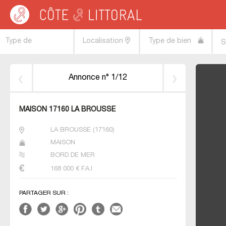
Côte & Littoral
>
Immobilier bord de mer
>
POITOU CHARENTES
>
CHARENTE M
Type de
Localisation
Type de bien
S
transaction
Annonce n° 1/12
MAISON 17160 LA BROUSSE
LA BROUSSE
(
17160
)
MAISON
BORD DE MER
168 000
€ F.A.I
PARTAGER SUR :