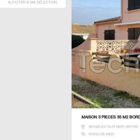
AJOUTER A MA SÉLECTION
MAISON 3 PIECES 35 M2 BOR
ARGELES SUR MER
(
66700
)
BORD DE MER