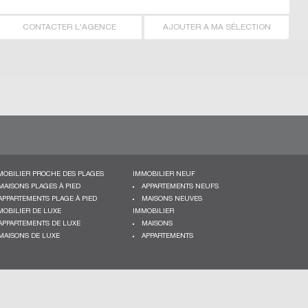
CONTACTER L'AGENCE
AJOUTER A MA SÉLECTION
MOBILIER PROCHE DES PLAGES
IMMOBILIER NEUF
MAISONS PLAGES À PIED
APPARTEMENTS NEUFS
APPARTEMENTS PLAGE À PIED
MAISONS NEUVES
MOBILIER DE LUXE
IMMOBILIER
APPARTEMENTS DE LUXE
MAISONS
MAISONS DE LUXE
APPARTEMENTS