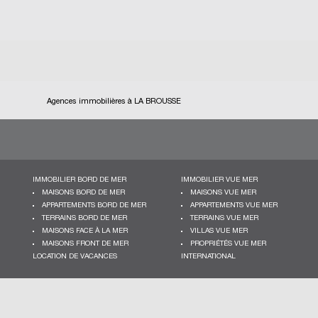
Agences immobilières à LA BROUSSE
IMMOBILIER BORD DE MER
IMMOBILIER VUE MER
MAISONS BORD DE MER
MAISONS VUE MER
APPARTEMENTS BORD DE MER
APPARTEMENTS VUE MER
TERRAINS BORD DE MER
TERRAINS VUE MER
MAISONS FACE À LA MER
VILLAS VUE MER
MAISONS FRONT DE MER
PROPRIÉTÉS VUE MER
LOCATION DE VACANCES
INTERNATIONAL