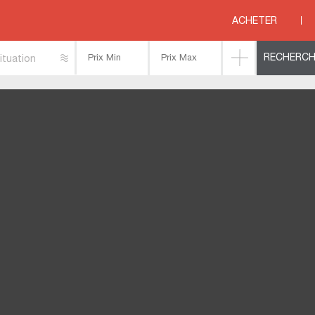
ARITIME
>
LA BROUSSE
>
ACHETER
ituation