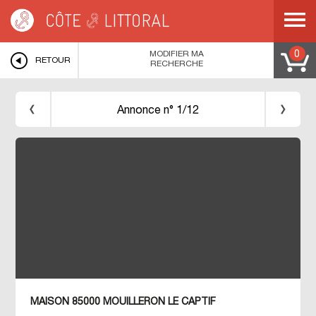
Côte & Littoral
>
Immobilier bord de mer
>
PAYS DE LA LOIRE
>
VENDEE
>
MOUILLERON LE CAPTIF
>
MODIFIER MA
0
RETOUR
RECHERCHE
Annonce n° 1/12
MAISON 85000 MOUILLERON LE CAPTIF