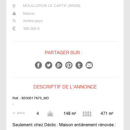
MOUILLERON LE CAPTIF
(
85000
)
Maison
Arrière pays
336 000
€
PARTAGER SUR :
DESCRIPTIF DE L'ANNONCE
Réf. :
8500517875_MD
.
4
148 m²
471 m²
Seulement chez Déclic : Maison entièrement rénovée :