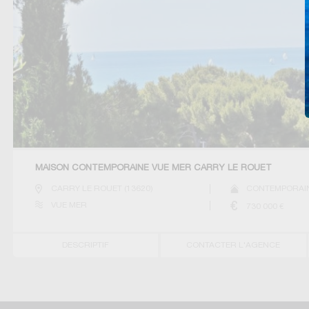
MAISON CONTEMPORAINE VUE MER CARRY LE ROUET
CARRY LE ROUET
(
13620
)
CONTEMPORAIN
VUE MER
730 000
€
DESCRIPTIF
CONTACTER L'AGENCE