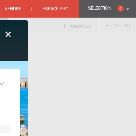
SÉLECTION
0
VENDRE
ESPACE PRO
AFFINER PAR
1
ANNONCES
ONE