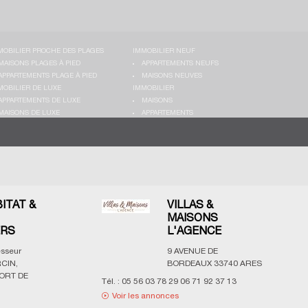
MOBILIER PROCHE DES PLAGES
IMMOBILIER NEUF
MAISONS PLAGES À PIED
APPARTEMENTS NEUFS
APPARTEMENTS PLAGE À PIED
MAISONS NEUVES
MOBILIER DE LUXE
IMMOBILIER
APPARTEMENTS DE LUXE
MAISONS
MAISONS DE LUXE
APPARTEMENTS
BITAT &
VILLAS &
MAISONS
ERS
L'AGENCE
esseur
9 AVENUE DE
CIN,
BORDEAUX
33740
ARES
ORT DE
Tél. :
05 56 03 78 29 06 71 92 37 13
Voir les annonces