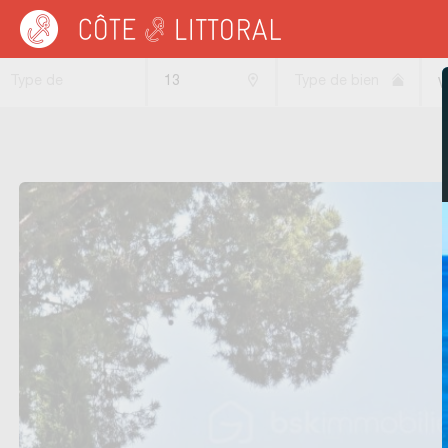
Côte & Littoral
>
immobilier vue mer
>
Villas vue mer
>
MEDITERRANEE
>
COTE 
Type de
13
Type de bien
V
transaction