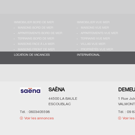
IMMOBILIER BORD DE MER
IMMOBILIER VUE MER
MAISONS BORD DE MER
MAISONS VUE MER
APPARTEMENTS BORD DE MER
APPARTEMENTS VUE MER
TERRAINS BORD DE MER
TERRAINS VUE MER
MAISONS FACE À LA MER
VILLAS VUE MER
MAISONS FRONT DE MER
PROPRIÉTÉS VUE MER
LOCATION DE VACANCES
INTERNATIONAL
SAËNA
DEMEU
44500
LA BAULE
1 Rue Ju
ESCOUBLAC
VALMONT
Tél. :
0603405598
Tél. :
09 8
Voir les annonces
Voir le