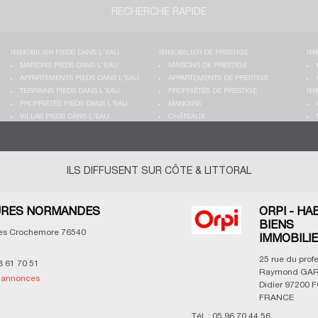
RECHERCHE RAPIDE
IMMOBILIER PIEDS DANS L'EAU
IMMOBILIER DE PRESTIGE
IM
MAISONS PIEDS DANS L'EAU
MAISONS DE PRESTIGE
APPARTEMENTS PIEDS DANS L'EAU
APPARTEMENTS DE PRESTIGE
TERRAINS PIEDS DANS L'EAU
PROPRIÉTÉS DE PRESTIGE
IM
PROPRIÉTÉS PIEDS DANS L'EAU
MANOIRS
VILLAS PIEDS DANS L'EAU
CHÂTEAUX
ILS DIFFUSENT SUR CÔTE & LITTORAL
RES NORMANDES
ORPI - HA
BIENS
les Crochemore
76540
IMMOBILI
25 rue du prof
3 61 70 51
Raymond GAR
s annonces
Didier
97200
F
FRANCE
Tél. :
05 96 70 44 56