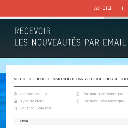
D AZUR
>
BOUCHES DU RHONE
ACHETER
ue mer
VENTE VILLAS VUE MER BOUCHES DU RHONE
VOTRE
RECHERCHE IMMOBILIÈRE DANS LES BOUCHES DU RH
Localisation : 13
Prix min : Non renseigné
Type de bien :
Prix max : Non renseigné
Situation : Vue mer