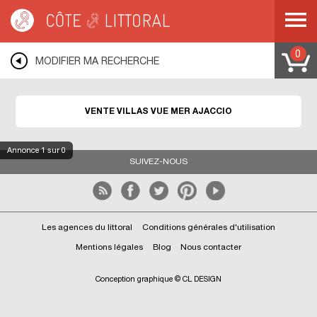
Côte & Littoral
>
immobilier vue mer
>
Villas vue mer
>
AJACCIO
0
MODIFIER MA RECHERCHE
VENTE VILLAS VUE MER AJACCIO
Annonce
1
sur 0
SUIVEZ-NOUS
Les agences du littoral
Conditions générales d'utilisation
Mentions légales
Blog
Nous contacter
Conception graphique © CL DESIGN