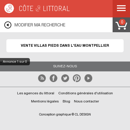
Côte & Littoral
>
Immobilier pieds dans l'eau
>
Villas pieds dans l'eau
>
MEDITERRANEE
>
LANGUEDOC ROUSSILLON
>
HERAULT
>
MONTPELLIER
0
MODIFIER MA RECHERCHE
VENTE VILLAS PIEDS DANS L'EAU MONTPELLIER
Annonce
1
sur 0
SUIVEZ-NOUS
Les agences du littoral
Conditions générales d'utilisation
Mentions légales
Blog
Nous contacter
Conception graphique © CL DESIGN