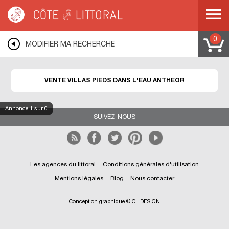
Côte & Littoral
>
Immobilier pieds dans l'eau
>
ANTHEOR
0
MODIFIER MA RECHERCHE
VENTE VILLAS PIEDS DANS L'EAU ANTHEOR
Annonce
1
sur 0
SUIVEZ-NOUS
Les agences du littoral
Conditions générales d'utilisation
Mentions légales
Blog
Nous contacter
Conception graphique © CL DESIGN