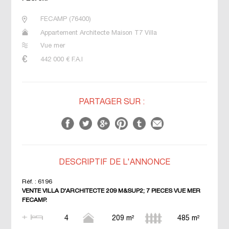
FECAMP
(
76400
)
Appartement Architecte Maison T7 Villa
Vue mer
442 000
€ F.A.I
PARTAGER SUR :
DESCRIPTIF DE L'ANNONCE
Réf. :
6196
VENTE VILLA D'ARCHITECTE 209 M&SUP2; 7 PIECES VUE MER
FECAMP.
4
209 m²
485 m²