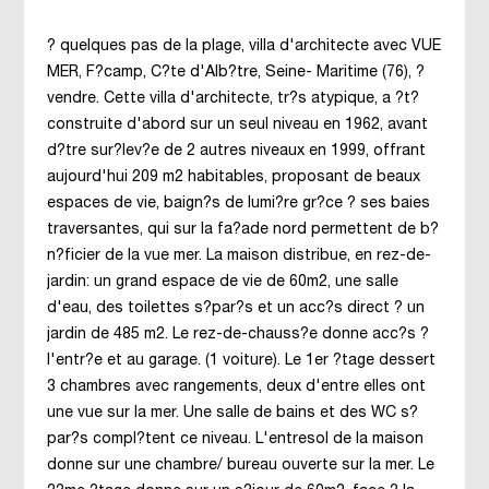
? quelques pas de la plage, villa d'architecte avec VUE
MER, F?camp, C?te d'Alb?tre, Seine- Maritime (76), ?
vendre. Cette villa d'architecte, tr?s atypique, a ?t?
construite d'abord sur un seul niveau en 1962, avant
d?tre sur?lev?e de 2 autres niveaux en 1999, offrant
aujourd'hui 209 m2 habitables, proposant de beaux
espaces de vie, baign?s de lumi?re gr?ce ? ses baies
traversantes, qui sur la fa?ade nord permettent de b?
n?ficier de la vue mer. La maison distribue, en rez-de-
jardin: un grand espace de vie de 60m2, une salle
d'eau, des toilettes s?par?s et un acc?s direct ? un
jardin de 485 m2. Le rez-de-chauss?e donne acc?s ?
l'entr?e et au garage. (1 voiture). Le 1er ?tage dessert
3 chambres avec rangements, deux d'entre elles ont
une vue sur la mer. Une salle de bains et des WC s?
par?s compl?tent ce niveau. L'entresol de la maison
donne sur une chambre/ bureau ouverte sur la mer. Le