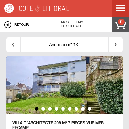
Côte & Littoral
>
Immobilier bord de mer
>
Maisons bord de mer
>
NORMANDIE
>
HAUTE NORMANDIE
>
SEINE MARITIME
>
COTE D ALBATRE
>
FECAMP
>
villa
d'architecte 209 M² 7 PIECES VUE MER FECAMP
MODIFIER MA
0
RETOUR
RECHERCHE
Annonce n° 1/2
VILLA D'ARCHITECTE 209 M² 7 PIECES VUE MER
FECAMP