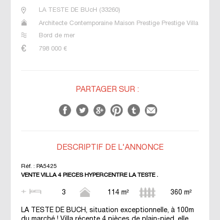
LA TESTE DE BUcH
(
33260
)
Architecte Contemporaine Maison Prestige Prestige Villa
Bord de mer
798 000
€
PARTAGER SUR :
DESCRIPTIF DE L'ANNONCE
Réf. :
PA5425
VENTE VILLA 4 PIECES HYPERCENTRE LA TESTE .
3
114 m²
360 m²
LA TESTE DE BUCH, situation exceptionnelle, à 100m
du marché ! Villa récente 4 pièces de plain-pied, elle