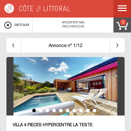
Côte & Littoral
>
LA TESTE DE BUcH
>
VILLA 4 PIECES HYPERCENTRE LA
TESTE
MODIFIER MA
0
RETOUR
RECHERCHE
Annonce n° 1/12
VILLA 4 PIECES HYPERCENTRE LA TESTE