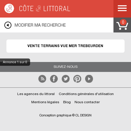
Côte & Littoral
>
immobilier vue mer
>
Terrains vue mer
>
BRETAGNE
>
COTES
D ARMOR
>
COTE DE GRANIT ROSE
>
TREBEURDEN
0
MODIFIER MA RECHERCHE
VENTE TERRAINS VUE MER TREBEURDEN
Annonce
1
sur 0
SUIVEZ-NOUS
Les agences du littoral
Conditions générales d'utilisation
Mentions légales
Blog
Nous contacter
Conception graphique © CL DESIGN