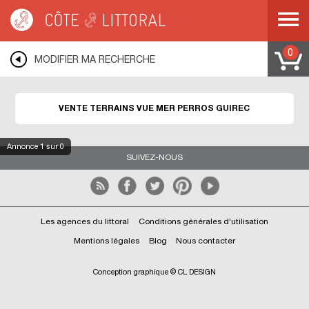
Côte & Littoral
>
immobilier vue mer
>
Terrains vue mer
>
BRETAGNE
>
COTES
D ARMOR
>
COTE DE GRANIT ROSE
>
PERROS GUIREC
0
MODIFIER MA RECHERCHE
VENTE TERRAINS VUE MER PERROS GUIREC
Annonce
1
sur 0
SUIVEZ-NOUS
Les agences du littoral
Conditions générales d'utilisation
Mentions légales
Blog
Nous contacter
Conception graphique © CL DESIGN