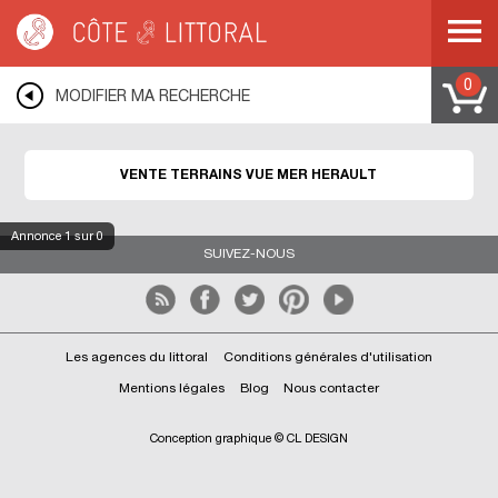
Côte & Littoral
>
immobilier vue mer
>
Terrains vue mer
>
MEDITERRANEE
>
LANGUEDOC ROUSSILLON
>
HERAULT
0
MODIFIER MA RECHERCHE
VENTE TERRAINS VUE MER HERAULT
Annonce
1
sur 0
SUIVEZ-NOUS
Les agences du littoral
Conditions générales d'utilisation
Mentions légales
Blog
Nous contacter
Conception graphique © CL DESIGN