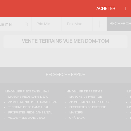
ACHETER
ue mer
VENTE TERRAINS VUE MER DOM-TOM
RECHERCHE RAPIDE
IMMOBILIER PIEDS DANS L'EAU
IMMOBILIER DE PRESTIGE
IM
MAISONS PIEDS DANS L'EAU
MAISONS DE PRESTIGE
APPARTEMENTS PIEDS DANS L'EAU
APPARTEMENTS DE PRESTIGE
TERRAINS PIEDS DANS L'EAU
PROPRIÉTÉS DE PRESTIGE
IM
PROPRIÉTÉS PIEDS DANS L'EAU
MANOIRS
VILLAS PIEDS DANS L'EAU
CHÂTEAUX