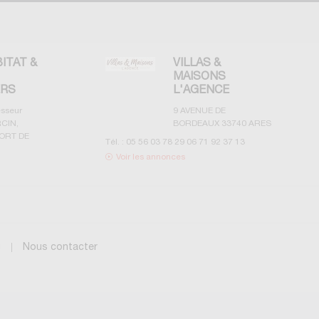
BITAT &
VILLAS &
MAISONS
ERS
L'AGENCE
esseur
9 AVENUE DE
CIN,
BORDEAUX
33740
ARES
ORT DE
Tél. :
05 56 03 78 29 06 71 92 37 13
Voir les annonces
g
Nous contacter