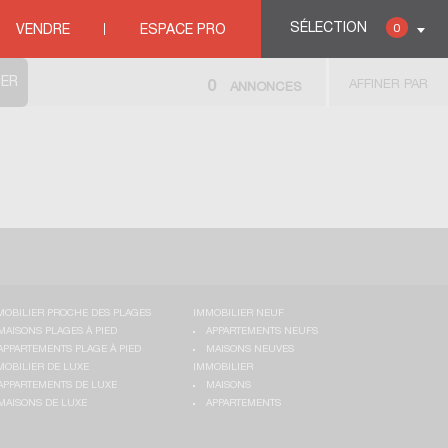
SÉLECTION
0
VENDRE
ESPACE PRO
AFFINER PAR
0
ANNONCES
MOBILIER PROCHE DES PLAGES
IMMOBILIER NEUF
MAISONS PLAGES À PIED
APPARTEMENTS NEUFS
APPARTEMENTS PLAGE À PIED
MAISONS NEUVES
MOBILIER DE LUXE
IMMOBILIER
APPARTEMENTS DE LUXE
MAISONS
MAISONS DE LUXE
APPARTEMENTS