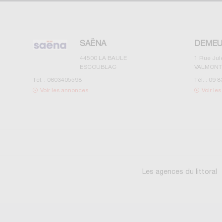
SAËNA
DEMEU
44500
LA BAULE
1 Rue Ju
ESCOUBLAC
VALMONT
Tél. :
0603405598
Tél. :
09 8
Voir les annonces
Voir le
Les agences du littoral