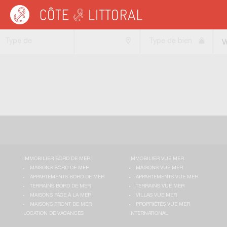
Côte & Littoral
>
immobilier vue mer
>
Terrains vue mer
>
DOM-TOM
Type de
Type de bien
V
transaction
IMMOBILIER BORD DE MER
IMMOBILIER VUE MER
MAISONS BORD DE MER
MAISONS VUE MER
APPARTEMENTS BORD DE MER
APPARTEMENTS VUE MER
TERRAINS BORD DE MER
TERRAINS VUE MER
MAISONS FACE À LA MER
VILLAS VUE MER
MAISONS FRONT DE MER
PROPRIÉTÉS VUE MER
LOCATION DE VACANCES
INTERNATIONAL