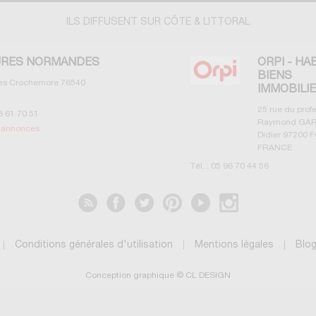
ILS DIFFUSENT SUR CÔTE & LITTORAL
RES NORMANDES
ORPI - HA
BIENS
les Crochemore
76540
IMMOBILI
25 rue du prof
3 61 70 51
Raymond GAR
s annonces
Didier
97200
F
FRANCE
Tél. :
05 96 70 44 56
Voir les annonces
Conditions générales d'utilisation
Mentions légales
Blo
Conception graphique © CL DESIGN