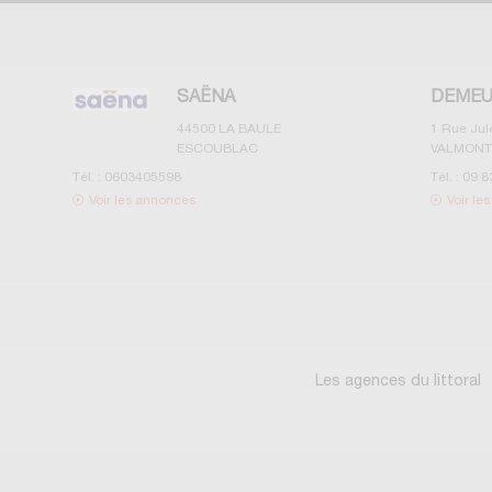
SAËNA
DEMEU
44500
LA BAULE
1 Rue Ju
ESCOUBLAC
VALMONT
Tél. :
0603405598
Tél. :
09 8
Voir les annonces
Voir le
Les agences du littoral