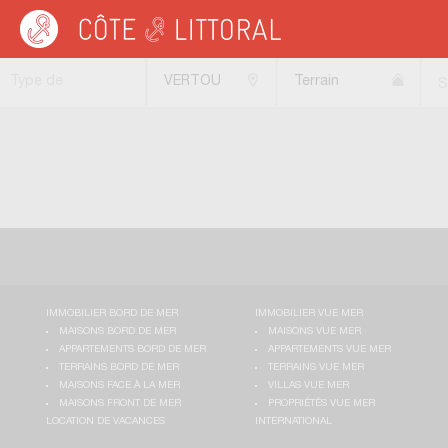
Côte & Littoral
>
Immobilier bord de mer
>
Terrains bord de mer
>
Terrains viabi
Type de
VERTOU
Terrain
S
transaction
(44120)
viabilisé
IMMOBILIER BORD DE MER
IMMOBILIER VUE MER
MAISONS BORD DE MER
MAISONS VUE MER
APPARTEMENTS BORD DE MER
APPARTEMENTS VUE MER
TERRAINS BORD DE MER
TERRAINS VUE MER
MAISONS FACE À LA MER
VILLAS VUE MER
MAISONS FRONT DE MER
PROPRIÉTÉS VUE MER
LOCATION DE VACANCES
INTERNATIONAL