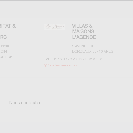
BITAT &
VILLAS &
MAISONS
ERS
L'AGENCE
esseur
9 AVENUE DE
CIN,
BORDEAUX
33740
ARES
ORT DE
Tél. :
05 56 03 78 29 06 71 92 37 13
Voir les annonces
g
Nous contacter