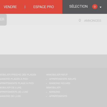
SÉLECTION
0
VENDRE
ESPACE PRO
0
ANNONCES
MOBILIER PROCHE DES PLAGES
IMMOBILIER NEUF
MAISONS PLAGES À PIED
APPARTEMENTS NEUFS
APPARTEMENTS PLAGE À PIED
MAISONS NEUVES
MOBILIER DE LUXE
IMMOBILIER
APPARTEMENTS DE LUXE
MAISONS
MAISONS DE LUXE
APPARTEMENTS