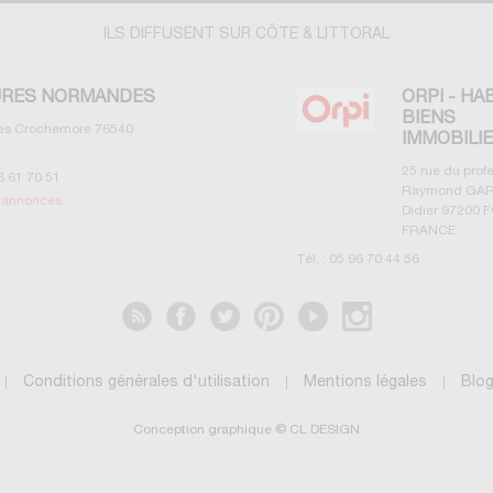
ILS DIFFUSENT SUR CÔTE & LITTORAL
RES NORMANDES
ORPI - HA
BIENS
les Crochemore
76540
IMMOBILI
25 rue du prof
3 61 70 51
Raymond GAR
s annonces
Didier
97200
F
FRANCE
Tél. :
05 96 70 44 56
Voir les annonces
Conditions générales d'utilisation
Mentions légales
Blo
Conception graphique © CL DESIGN