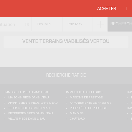
lisés
>
PAYS DE LA LOIRE
>
LOIRE ATLANTIQUE
>
VERTOU
ACHETER
ituation
VENTE TERRAINS VIABILISÉS VERTOU
RECHERCHE RAPIDE
IMMOBILIER PIEDS DANS L'EAU
IMMOBILIER DE PRESTIGE
IM
MAISONS PIEDS DANS L'EAU
MAISONS DE PRESTIGE
APPARTEMENTS PIEDS DANS L'EAU
APPARTEMENTS DE PRESTIGE
TERRAINS PIEDS DANS L'EAU
PROPRIÉTÉS DE PRESTIGE
IM
PROPRIÉTÉS PIEDS DANS L'EAU
MANOIRS
VILLAS PIEDS DANS L'EAU
CHÂTEAUX