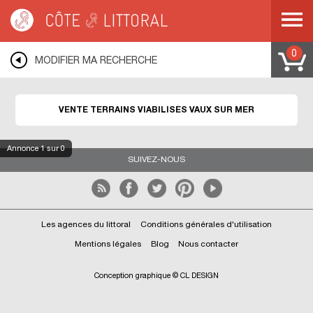
Côte & Littoral
>
Immobilier bord de mer
>
Terrains bord de mer
>
Terrains
viabilisés
>
VAUX SUR MER
0
MODIFIER MA RECHERCHE
VENTE TERRAINS VIABILISÉS VAUX SUR MER
Annonce
1
sur 0
SUIVEZ-NOUS
Les agences du littoral
Conditions générales d'utilisation
Mentions légales
Blog
Nous contacter
Conception graphique © CL DESIGN