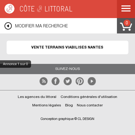
Côte & Littoral
>
Immobilier bord de mer
>
Terrains bord de mer
>
Terrains
viabilisés
>
NANTES
0
MODIFIER MA RECHERCHE
VENTE TERRAINS VIABILISÉS NANTES
Annonce
1
sur 0
SUIVEZ-NOUS
Les agences du littoral
Conditions générales d'utilisation
Mentions légales
Blog
Nous contacter
Conception graphique © CL DESIGN