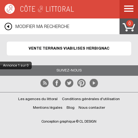
Côte & Littoral
>
Immobilier bord de mer
>
Terrains bord de mer
>
Terrains
viabilisés
>
PAYS DE LA LOIRE
>
LOIRE ATLANTIQUE
>
HERBIGNAC
0
MODIFIER MA RECHERCHE
VENTE TERRAINS VIABILISÉS HERBIGNAC
Annonce
1
sur 0
SUIVEZ-NOUS
Les agences du littoral
Conditions générales d'utilisation
Mentions légales
Blog
Nous contacter
Conception graphique © CL DESIGN