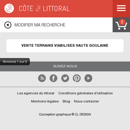
Côte & Littoral
>
Immobilier bord de mer
>
Terrains bord de mer
>
Terrains
viabilisés
>
PAYS DE LA LOIRE
>
LOIRE ATLANTIQUE
>
HAUTE GOULAINE
0
MODIFIER MA RECHERCHE
VENTE TERRAINS VIABILISÉS HAUTE GOULAINE
Annonce
1
sur 0
SUIVEZ-NOUS
Les agences du littoral
Conditions générales d'utilisation
Mentions légales
Blog
Nous contacter
Conception graphique © CL DESIGN