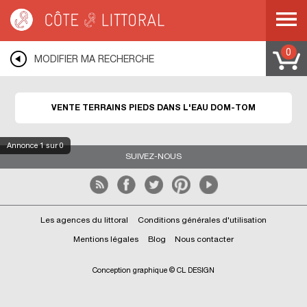
Côte & Littoral
>
Immobilier pieds dans l'eau
>
Terrains pieds dans l'eau
>
DOM-
TOM
0
MODIFIER MA RECHERCHE
VENTE TERRAINS PIEDS DANS L'EAU DOM-TOM
Annonce
1
sur 0
SUIVEZ-NOUS
Les agences du littoral
Conditions générales d'utilisation
Mentions légales
Blog
Nous contacter
Conception graphique © CL DESIGN